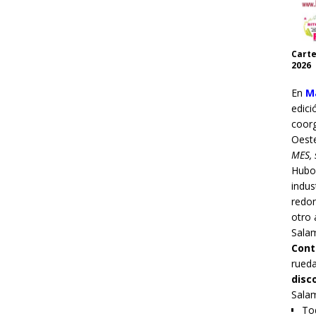
Carte
2026
En
Ma
edici
coor
Oest
MES, 
Hub
indus
redo
otro 
Sala
Cont
rueda
disc
Sala
Tod