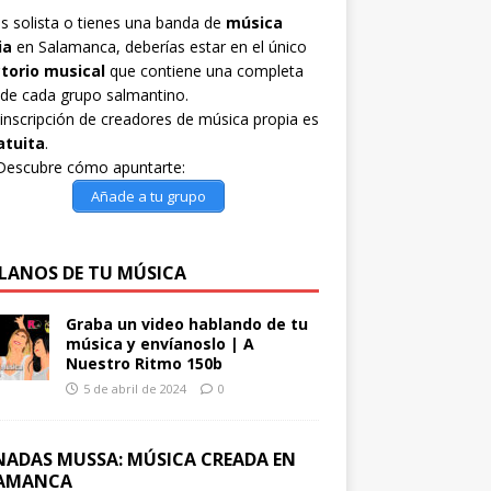
es solista o tienes una banda de
música
ia
en Salamanca, deberías estar en el único
ctorio musical
que contiene una completa
 de cada grupo salmantino.
inscripción de creadores de música propia es
atuita
.
Descubre cómo apuntarte:
Añade a tu grupo
LANOS DE TU MÚSICA
Graba un video hablando de tu
música y envíanoslo | A
Nuestro Ritmo 150b
5 de abril de 2024
0
NADAS MUSSA: MÚSICA CREADA EN
AMANCA