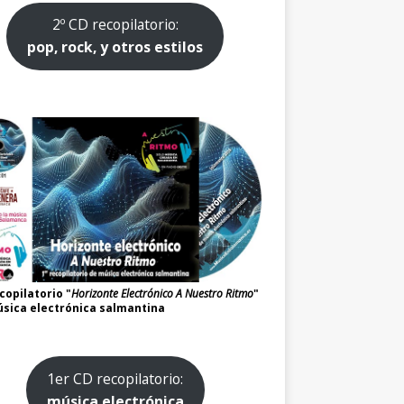
2º CD recopilatorio:
pop, rock, y otros estilos
copilatorio "
Horizonte Electrónico A Nuestro Ritmo
"
sica electrónica salmantina
1er CD recopilatorio:
música electrónica