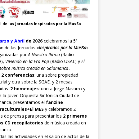
l de las Jornadas Inspirados por la MusSa
rzo y Abril
de 2026
celebramos la 5ª
ón de las Jornadas «
Inspirados por la MusSa
»
ganizadas por
A Nuestro Ritmo
(Radio
e),
Viviendo en la Era Pop
(Radio USAL) y
El
sobre música creada en Salamanca .
o
2 conferencias
: una sobre propiedad
trial y otra sobre la SGAE, y 2 mesas
ndas.
2 homenajes
: uno a Jorge Navarro y
a la Joven Orquesta Sinfónica Ciudad de
manca. presentamos el
fanzine
raculturales+El MES
y celebramos 2
s de prensa para presentar los
2 primeros
os CD recopilatorios
de música creada en
manca.
as las actividades en el salón de actos de la