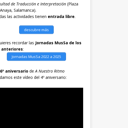
ultad de Traducción e Interpretación
(Plaza
 Anaya, Salamanca).
as las actividades tienen
entrada libre
.
descubre más
quieres recordar las
Jornadas MusSa de los
 anteriores
:
Jornadas MusSa 2022 a 2025
6º aniversario
de
A Nuestro Ritmo
damos este vídeo del 4º aniversario: