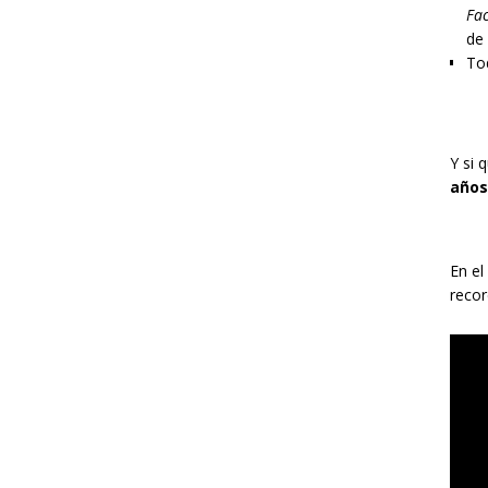
Fac
de
Tod
Y si 
años
En el
recor