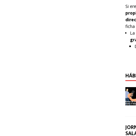
Si er
prop
dire
ficha
La 
gr
HÁB
JOR
SAL