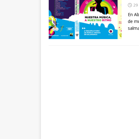
29 
En Ab
de mú
salm