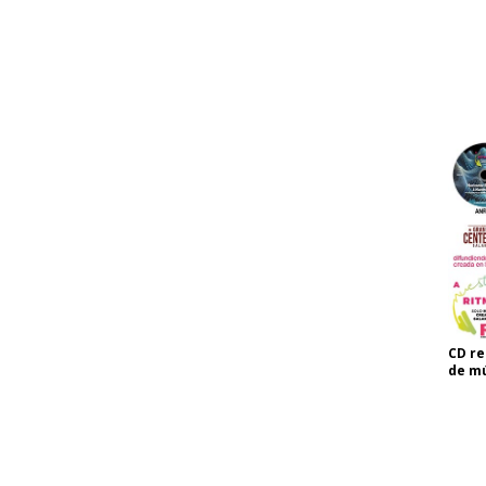
CD re
de mú