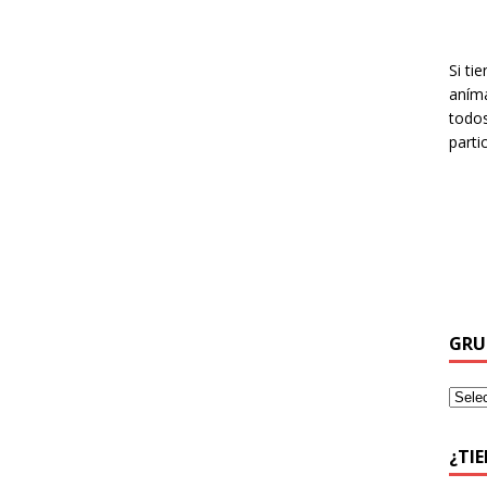
Si ti
aníma
todos
parti
GRU
¿TI