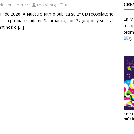
CRE
de abril de 2026
FerCyborg
0
ril de 2026, A Nuestro Ritmo publica su 2º CD recopilatorio
En Ma
sica propia creada en Salamanca, con 22 grupos y solistas
recop
antinos o
[…]
prom
CD re
músi