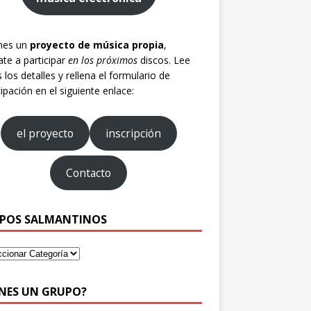
enes un
proyecto de música propia
,
te a participar
en los próximos
discos. Lee
 los detalles y rellena el formulario de
cipación en el siguiente enlace:
el proyecto
inscripción
Contacto
POS SALMANTINOS
ENES UN GRUPO?