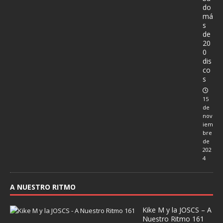
do
má
s
de
20
0
dis
co
s
15
de
nov
iem
bre
de
202
4
A NUESTRO RITMO
Kike M y la JOSCS – A
Nuestro Ritmo 161