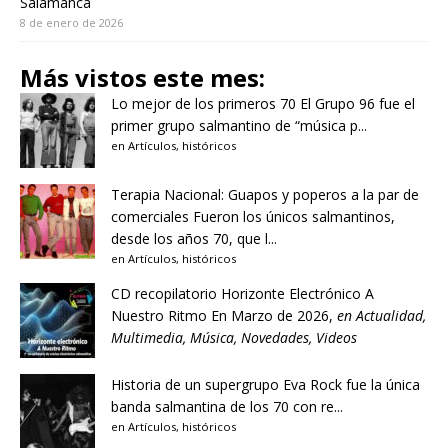
Salamanca
8 de enero de 2026
Más vistos este mes:
Lo mejor de los primeros 70
El Grupo 96 fue el
primer grupo salmantino de “música p...
en
Artículos
,
históricos
Terapia Nacional: Guapos y poperos a la par de
comerciales
Fueron los únicos salmantinos,
desde los años 70, que l...
en
Artículos
,
históricos
CD recopilatorio Horizonte Electrónico A
Nuestro Ritmo
En Marzo de 2026,
en
Actualidad
,
Multimedia
,
Música
,
Novedades
,
Videos
Historia de un supergrupo
Eva Rock fue la única
banda salmantina de los 70 con re...
en
Artículos
,
históricos