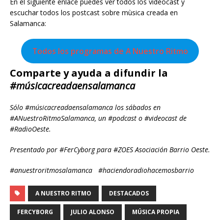
En el siguiente enlace puedes ver todos los videocast y
escuchar todos los postcast sobre mùsica creada en
Salamanca:
Todos los programas de A Nuestro Ritmo
Comparte y ayuda a difundir la
#músicacreadaensalamanca
Sólo #músicacreadaensalamanca los sábados en
#ANuestroRitmoSalamanca, un #podcast o #videocast de
#RadioOeste.
Presentado por #FerCyborg para #ZOES Asociación Barrio Oeste.
#anuestroritmosalamanca #haciendoradiohacemosbarrio
A NUESTRO RITMO
DESTACADOS
FERCYBORG
JULIO ALONSO
MÚSICA PROPIA