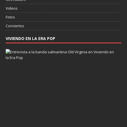
Videos
Fotos
Conciertos
VIVIENDO EN LA ERA POP
E
n
t
r
e
v
i
s
t
a
a
O
l
d
V