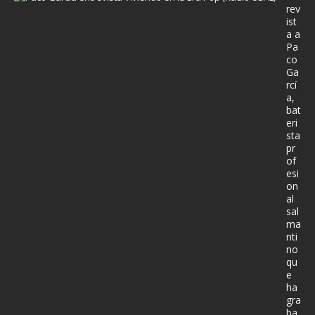
rev
ist
a a
Pa
co
Ga
rcí
a,
bat
eri
sta
pr
of
esi
on
al
sal
ma
nti
no
qu
e
ha
gra
ba