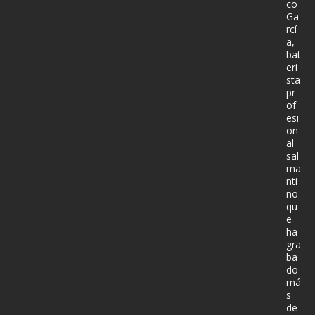
co
Ga
rcí
a,
bat
eri
sta
pr
of
esi
on
al
sal
ma
nti
no
qu
e
ha
gra
ba
do
má
s
de