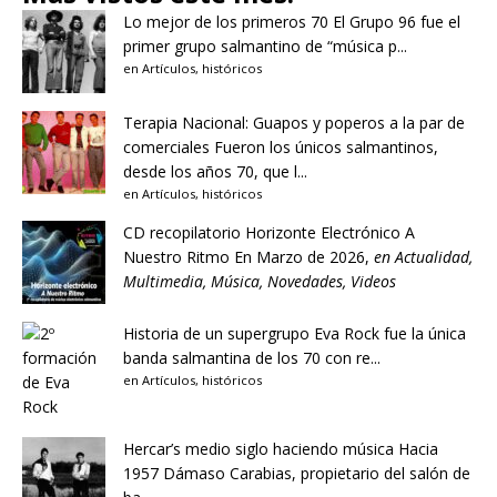
Lo mejor de los primeros 70
El Grupo 96 fue el
primer grupo salmantino de “música p...
en
Artículos
,
históricos
Terapia Nacional: Guapos y poperos a la par de
comerciales
Fueron los únicos salmantinos,
desde los años 70, que l...
en
Artículos
,
históricos
CD recopilatorio Horizonte Electrónico A
Nuestro Ritmo
En Marzo de 2026,
en
Actualidad
,
Multimedia
,
Música
,
Novedades
,
Videos
Historia de un supergrupo
Eva Rock fue la única
banda salmantina de los 70 con re...
en
Artículos
,
históricos
Hercar’s medio siglo haciendo música
Hacia
1957 Dámaso Carabias, propietario del salón de