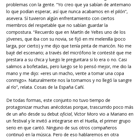
problemas con la gente. “Yo creo que ya sabían de antemano
lo que podían esperar, así que nunca acabamos en el pilón”,
asevera. Sí tuvieron algún enfrentamiento con ciertos
miembros del respetable que no sabían guardar la
compostura. “Recuerdo que en Martín de Yeltes uno de los
jóvenes, que iba con su novia, se fijó en mi melenilla (poco
larga, por cierto) y me dijo que tenía pinta de maricón. No me
bajé del escenario; a través del micrófono le contesté que me
prestara a su chica y luego le preguntara si lo era o no. Casi
salimos a bofetadas, pero luego se lo pensó mejor, me dio la
mano y me dijo: «eres un macho, vente a tomar una copa
conmigo». Naturalmente nos la tomamos y no llegó la sangre
al río”, relata. Cosas de la España Cañí.
De todas formas, este conjunto no tuvo tiempo de
protagonizar muchas anécdotas porque, trascurrido poco más
de un año desde su debut
oficial,
Víctor Moro vio a Mariano en
un festival y le invitó a integrarse en el Huella, el primer grupo
serio en que cantó. Ninguno de sus otros compañeros
continuó en la música. Pero de eso hablaremos en otra