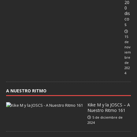
20
0
dis
co
s
15
de
nov
iem
bre
de
202
4
A NUESTRO RITMO
Kike M y la JOSCS – A
Nuestro Ritmo 161
5 de diciembre de
2024