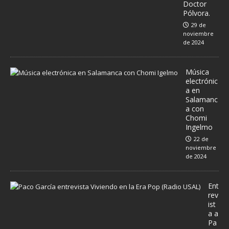
Doctor
Pólvora.
29 de
noviembre
de 2024
Música
electrónic
a en
Salamanc
a con
Chomi
Ingelmo
22 de
noviembre
de 2024
Ent
rev
ist
a a
Pa