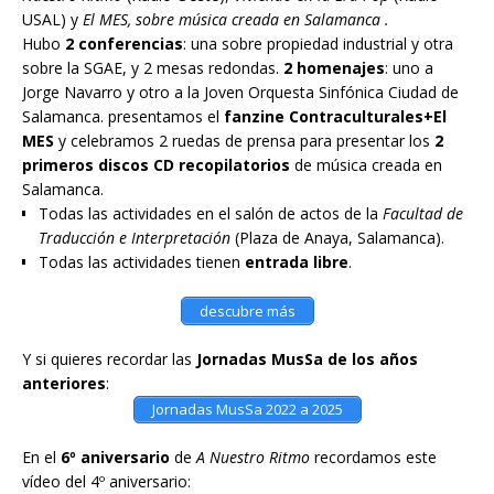
USAL) y
El MES, sobre música creada en Salamanca .
Hubo
2 conferencias
: una sobre propiedad industrial y otra
sobre la SGAE, y 2 mesas redondas.
2 homenajes
: uno a
Jorge Navarro y otro a la Joven Orquesta Sinfónica Ciudad de
Salamanca. presentamos el
fanzine Contraculturales+El
MES
y celebramos 2 ruedas de prensa para presentar los
2
primeros discos CD recopilatorios
de música creada en
Salamanca.
Todas las actividades en el salón de actos de la
Facultad de
Traducción e Interpretación
(Plaza de Anaya, Salamanca).
Todas las actividades tienen
entrada libre
.
descubre más
Y si quieres recordar las
Jornadas MusSa de los años
anteriores
:
Jornadas MusSa 2022 a 2025
En el
6º aniversario
de
A Nuestro Ritmo
recordamos este
vídeo del 4º aniversario: