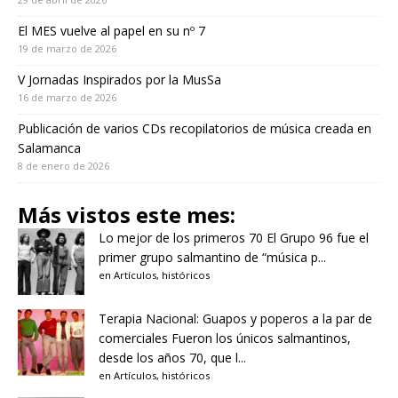
El MES vuelve al papel en su nº 7
19 de marzo de 2026
V Jornadas Inspirados por la MusSa
16 de marzo de 2026
Publicación de varios CDs recopilatorios de música creada en
Salamanca
8 de enero de 2026
Más vistos este mes:
Lo mejor de los primeros 70
El Grupo 96 fue el
primer grupo salmantino de “música p...
en
Artículos
,
históricos
Terapia Nacional: Guapos y poperos a la par de
comerciales
Fueron los únicos salmantinos,
desde los años 70, que l...
en
Artículos
,
históricos