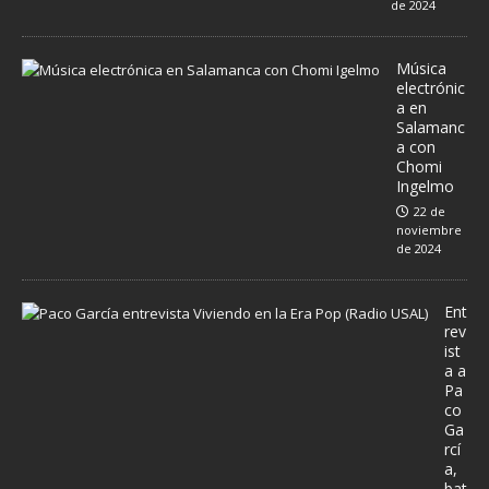
de 2024
Música
electrónic
a en
Salamanc
a con
Chomi
Ingelmo
22 de
noviembre
de 2024
Ent
rev
ist
a a
Pa
co
Ga
rcí
a,
bat