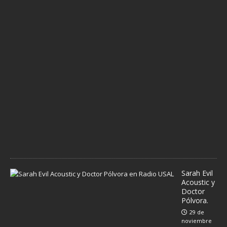
d
e
d
i
c
i
e
m
b
r
e
d
e
2
0
2
4
Sarah Evil
Acoustic y
Doctor
Pólvora.
29 de
noviembre