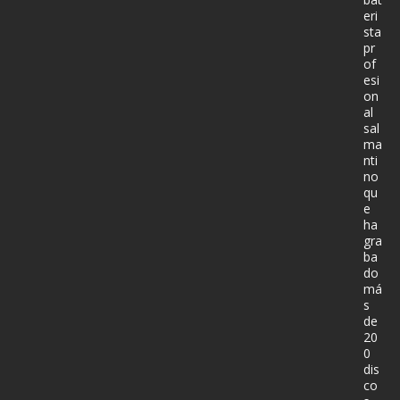
eri
sta
pr
of
esi
on
al
sal
ma
nti
no
qu
e
ha
gra
ba
do
má
s
de
20
0
dis
co