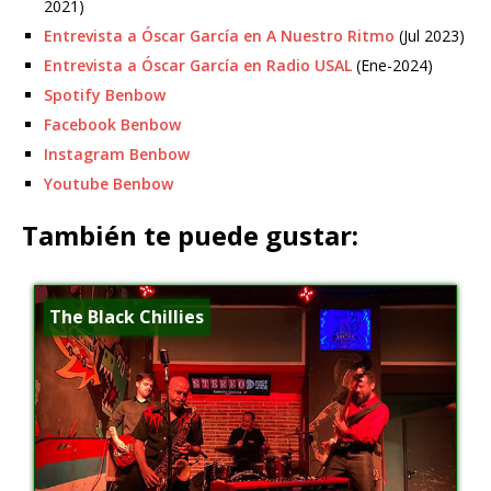
2021)
Entrevista a Óscar García en A Nuestro Ritmo
(Jul 2023)
Entrevista a Óscar García en Radio USAL
(Ene-2024)
Spotify Benbow
Facebook Benbow
Instagram Benbow
Youtube Benbow
También te puede gustar:
The Black Chillies