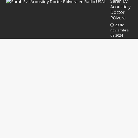
Sarah Evil
Acoustic y
Doctor
Pólvora.
29 de
noviembre
de 2024
Música
electrónic
a en
Salamanc
a con
Chomi
Ingelmo
22 de
noviembre
de 2024
Ent
rev
ist