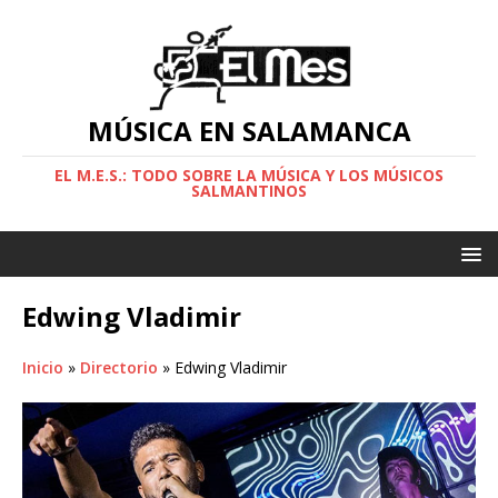
MÚSICA EN SALAMANCA
EL M.E.S.: TODO SOBRE LA MÚSICA Y LOS MÚSICOS
SALMANTINOS
Edwing Vladimir
Inicio
»
Directorio
»
Edwing Vladimir