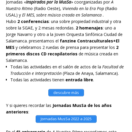
Jornadas «
Inspirados por la MusSa
» coorganizadas por
A
Nuestro Ritmo
(Radio Oeste),
Viviendo en la Era Pop
(Radio
USAL) y
El MES, sobre música creada en Salamanca .
Hubo
2 conferencias
: una sobre propiedad industrial y otra
sobre la SGAE, y 2 mesas redondas.
2 homenajes
: uno a
Jorge Navarro y otro a la Joven Orquesta Sinfónica Ciudad de
Salamanca. presentamos el
fanzine Contraculturales+El
MES
y celebramos 2 ruedas de prensa para presentar los
2
primeros discos CD recopilatorios
de música creada en
Salamanca.
Todas las actividades en el salón de actos de la
Facultad de
Traducción e Interpretación
(Plaza de Anaya, Salamanca).
Todas las actividades tienen
entrada libre
.
descubre más
Y si quieres recordar las
Jornadas MusSa de los años
anteriores
:
Jornadas MusSa 2022 a 2025
En el
6º aniversario
de
A Nuestro Ritmo
recordamos este