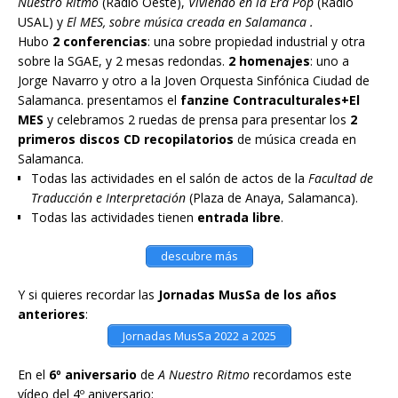
Nuestro Ritmo
(Radio Oeste),
Viviendo en la Era Pop
(Radio
USAL) y
El MES, sobre música creada en Salamanca .
Hubo
2 conferencias
: una sobre propiedad industrial y otra
sobre la SGAE, y 2 mesas redondas.
2 homenajes
: uno a
Jorge Navarro y otro a la Joven Orquesta Sinfónica Ciudad de
Salamanca. presentamos el
fanzine Contraculturales+El
MES
y celebramos 2 ruedas de prensa para presentar los
2
primeros discos CD recopilatorios
de música creada en
Salamanca.
Todas las actividades en el salón de actos de la
Facultad de
Traducción e Interpretación
(Plaza de Anaya, Salamanca).
Todas las actividades tienen
entrada libre
.
descubre más
Y si quieres recordar las
Jornadas MusSa de los años
anteriores
:
Jornadas MusSa 2022 a 2025
En el
6º aniversario
de
A Nuestro Ritmo
recordamos este
vídeo del 4º aniversario: