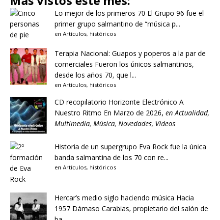
Más vistos este mes:
Lo mejor de los primeros 70
El Grupo 96 fue el
primer grupo salmantino de “música p...
en
Artículos
,
históricos
Terapia Nacional: Guapos y poperos a la par de
comerciales
Fueron los únicos salmantinos,
desde los años 70, que l...
en
Artículos
,
históricos
CD recopilatorio Horizonte Electrónico A
Nuestro Ritmo
En Marzo de 2026,
en
Actualidad
,
Multimedia
,
Música
,
Novedades
,
Videos
Historia de un supergrupo
Eva Rock fue la única
banda salmantina de los 70 con re...
en
Artículos
,
históricos
Hercar’s medio siglo haciendo música
Hacia
1957 Dámaso Carabias, propietario del salón de
ba...