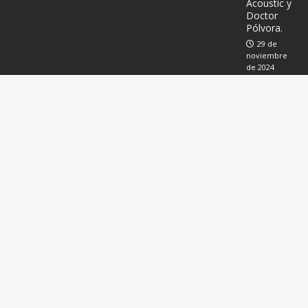
Acoustic y
Doctor
Pólvora.
29 de
noviembre
de 2024
Música
electrónic
a en
Salamanc
a con
Chomi
Ingelmo
22 de
noviembre
de 2024
Ent
rev
ist
a a