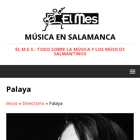
MÚSICA EN SALAMANCA
EL M.E.S.: TODO SOBRE LA MÚSICA Y LOS MÚSICOS
SALMANTINOS
Palaya
Inicio
»
Directorio
»
Palaya