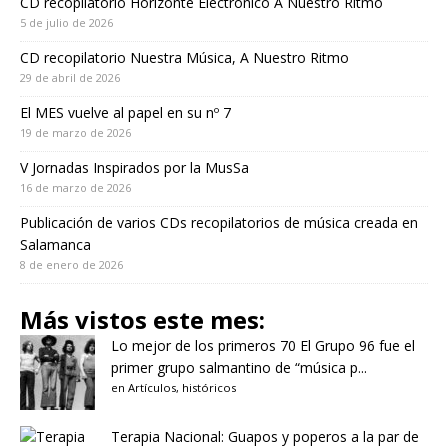
CD recopilatorio Horizonte Electrónico A Nuestro Ritmo
5 de julio de 2026
CD recopilatorio Nuestra Música, A Nuestro Ritmo
29 de abril de 2026
El MES vuelve al papel en su nº 7
19 de marzo de 2026
V Jornadas Inspirados por la MusSa
16 de marzo de 2026
Publicación de varios CDs recopilatorios de música creada en
Salamanca
8 de enero de 2026
Más vistos este mes:
Lo mejor de los primeros 70
El Grupo 96 fue el
primer grupo salmantino de “música p...
en
Artículos
,
históricos
Terapia Nacional: Guapos y poperos a la par de