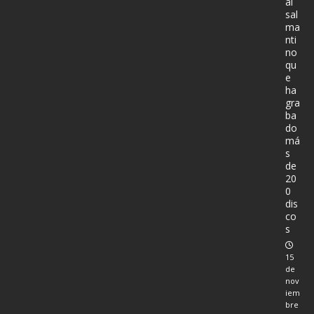
al
sal
ma
nti
no
qu
e
ha
gra
ba
do
má
s
de
20
0
dis
co
s
15
de
nov
iem
bre