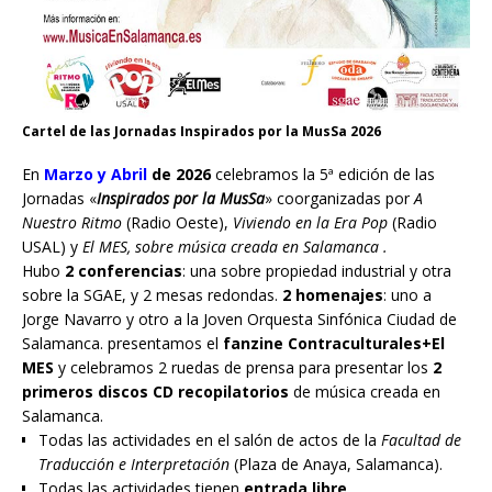
Cartel de las Jornadas Inspirados por la MusSa 2026
En
Marzo y Abril
de 2026
celebramos la 5ª edición de las
Jornadas «
Inspirados por la MusSa
» coorganizadas por
A
Nuestro Ritmo
(Radio Oeste),
Viviendo en la Era Pop
(Radio
USAL) y
El MES, sobre música creada en Salamanca .
Hubo
2 conferencias
: una sobre propiedad industrial y otra
sobre la SGAE, y 2 mesas redondas.
2 homenajes
: uno a
Jorge Navarro y otro a la Joven Orquesta Sinfónica Ciudad de
Salamanca. presentamos el
fanzine Contraculturales+El
MES
y celebramos 2 ruedas de prensa para presentar los
2
primeros discos CD recopilatorios
de música creada en
Salamanca.
Todas las actividades en el salón de actos de la
Facultad de
Traducción e Interpretación
(Plaza de Anaya, Salamanca).
Todas las actividades tienen
entrada libre
.