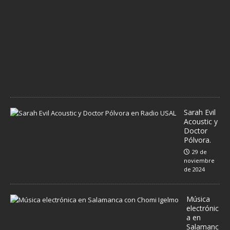
m
b
r
e
d
e
2
0
2
4
Sarah Evil
Acoustic y
Doctor
Pólvora.
29 de
noviembre
de 2024
Música
electrónic
a en
Salamanc