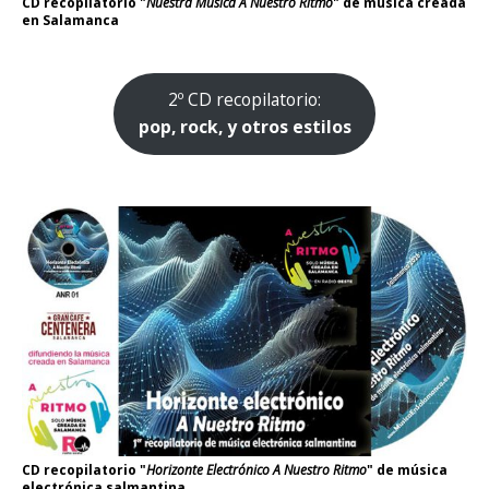
CD recopilatorio "
Nuestra Música A Nuestro Ritmo
" de música creada
en Salamanca
2º CD recopilatorio:
pop, rock, y otros estilos
CD recopilatorio "
Horizonte Electrónico A Nuestro Ritmo
" de música
electrónica salmantina