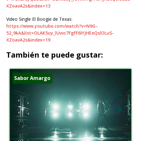
XZoavA2s&index=13
Video Single El Boogie de Texas:
https://www.youtube.com/watch?v=N9G–
52_9kA&list=OLAK5uy_lUvvc7FgFF6IYJHEeQslOLuS-
XZoavA2s&index=19
También te puede gustar:
Sabor Amargo