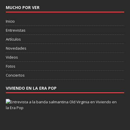
MUCHO POR VER
Inicio
Entrevistas
Artículos
Novedades
Videos
Fotos
Conciertos
VIVIENDO EN LA ERA POP
E
n
t
r
e
v