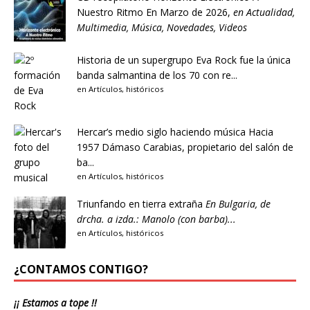
Nuestro Ritmo
En Marzo de 2026,
en
Actualidad
,
Multimedia
,
Música
,
Novedades
,
Videos
Historia de un supergrupo
Eva Rock fue la única
banda salmantina de los 70 con re...
en
Artículos
,
históricos
Hercar’s medio siglo haciendo música
Hacia
1957 Dámaso Carabias, propietario del salón de
ba...
en
Artículos
,
históricos
Triunfando en tierra extraña
En Bulgaria, de
drcha. a izda.: Manolo (con barba)...
en
Artículos
,
históricos
¿CONTAMOS CONTIGO?
¡¡ Estamos a tope !!