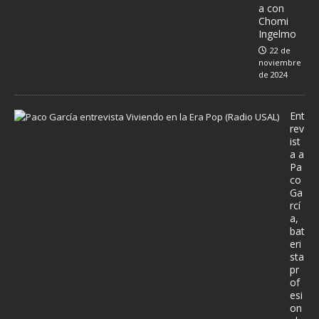
a con
Chomi
Ingelmo
22 de
noviembre
de 2024
Ent
rev
ist
a a
Pa
co
Ga
rcí
a,
bat
eri
sta
pr
of
esi
on