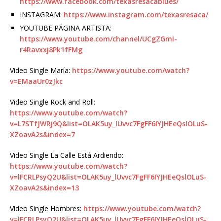
https://www.facebook.com/texasresacablues/
INSTAGRAM:
https://www.instagram.com/texasresaca/
YOUTUBE PÁGINA ARTISTA:
https://www.youtube.com/channel/UCgZGmI-
r4Ravxxj8Pk1fFMg
Video Single María:
https://www.youtube.com/watch?
v=EMaaUr0zJkc
Video Single Rock and Roll:
https://www.youtube.com/watch?
v=L7STfJWRj9Q&list=OLAK5uy_lUvvc7FgFF6IYJHEeQslOLuS-
XZoavA2s&index=7
Video Single La Calle Está Ardiendo:
https://www.youtube.com/watch?
v=lFCRLPsyQ2U&list=OLAK5uy_lUvvc7FgFF6IYJHEeQslOLuS-
XZoavA2s&index=13
Video Single Hombres:
https://www.youtube.com/watch?
v=lFCRLPsyQ2U&list=OLAK5uy_lUvvc7FgFF6IYJHEeQslOLuS-