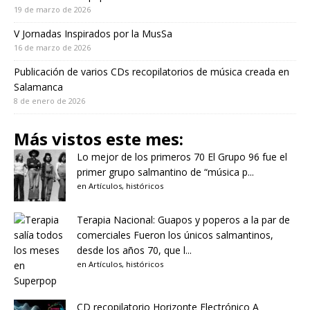
19 de marzo de 2026
V Jornadas Inspirados por la MusSa
16 de marzo de 2026
Publicación de varios CDs recopilatorios de música creada en
Salamanca
8 de enero de 2026
Más vistos este mes:
Lo mejor de los primeros 70
El Grupo 96 fue el
primer grupo salmantino de “música p...
en
Artículos
,
históricos
Terapia Nacional: Guapos y poperos a la par de
comerciales
Fueron los únicos salmantinos,
desde los años 70, que l...
en
Artículos
,
históricos
CD recopilatorio Horizonte Electrónico A