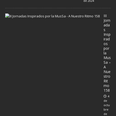
de 2024
III
Jorn
ada
s
Insp
irad
os
por
la
Mus
Sa –
A
Nue
stro
Rit
mo
158
4
de
octu
bre
de