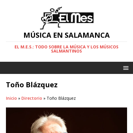
MÚSICA EN SALAMANCA
EL M.E.S.: TODO SOBRE LA MÚSICA Y LOS MÚSICOS
SALMANTINOS
Toño Blázquez
Inicio
»
Directorio
»
Toño Blázquez