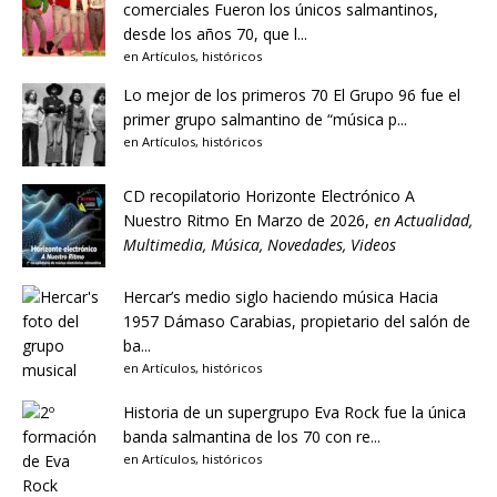
comerciales
Fueron los únicos salmantinos,
desde los años 70, que l...
en
Artículos
,
históricos
Lo mejor de los primeros 70
El Grupo 96 fue el
primer grupo salmantino de “música p...
en
Artículos
,
históricos
CD recopilatorio Horizonte Electrónico A
Nuestro Ritmo
En Marzo de 2026,
en
Actualidad
,
Multimedia
,
Música
,
Novedades
,
Videos
Hercar’s medio siglo haciendo música
Hacia
1957 Dámaso Carabias, propietario del salón de
ba...
en
Artículos
,
históricos
Historia de un supergrupo
Eva Rock fue la única
banda salmantina de los 70 con re...
en
Artículos
,
históricos