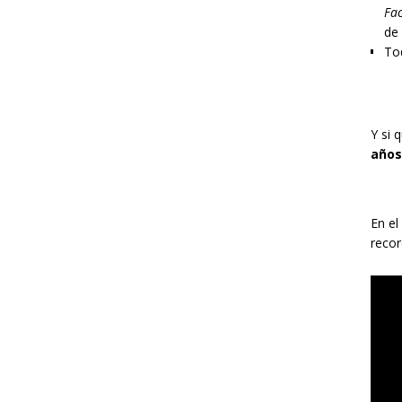
Fac
de
Tod
Y si 
años
En el
recor