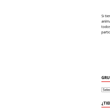
Si ti
aníma
todos
parti
GRU
¿TI