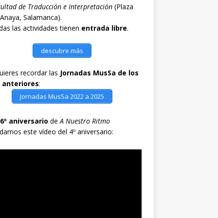
ultad de Traducción e Interpretación
(Plaza
 Anaya, Salamanca).
as las actividades tienen
entrada libre
.
descubre más
quieres recordar las
Jornadas MusSa de los
 anteriores
:
Jornadas MusSa 2022 a 2025
6º aniversario
de
A Nuestro Ritmo
damos este vídeo del 4º aniversario: