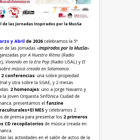
l de las Jornadas Inspirados por la MusSa
rzo y Abril
de 2026
celebramos la 5ª
ón de las Jornadas «
Inspirados por la MusSa
»
ganizadas por
A Nuestro Ritmo
(Radio
e),
Viviendo en la Era Pop
(Radio USAL) y
El
sobre música creada en Salamanca .
o
2 conferencias
: una sobre propiedad
trial y otra sobre la SGAE, y 2 mesas
ndas.
2 homenajes
: uno a Jorge Navarro y
a la Joven Orquesta Sinfónica Ciudad de
manca. presentamos el
fanzine
raculturales+El MES
y celebramos 2
s de prensa para presentar los
2 primeros
os CD recopilatorios
de música creada en
manca.
as las actividades en el salón de actos de la