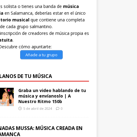
es solista o tienes una banda de
música
ia
en Salamanca, deberías estar en el único
ctorio musical
que contiene una completa
 de cada grupo salmantino.
inscripción de creadores de música propia es
atuita
.
Descubre cómo apuntarte:
Añade a tu grupo
LANOS DE TU MÚSICA
Graba un video hablando de tu
música y envíanoslo | A
Nuestro Ritmo 150b
5 de abril de 2024
0
NADAS MUSSA: MÚSICA CREADA EN
AMANCA