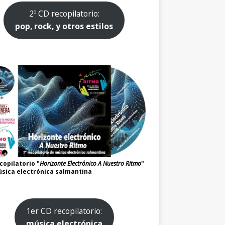
2º CD recopilatorio:
pop, rock, y otros estilos
copilatorio "
Horizonte Electrónico A Nuestro Ritmo
"
sica electrónica salmantina
1er CD recopilatorio:
música electrónica