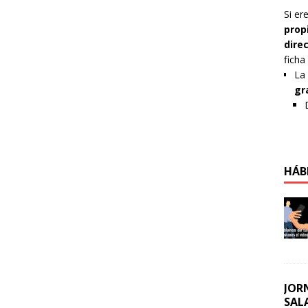
Si er
prop
dire
ficha
La 
gr
HÁB
JOR
SAL