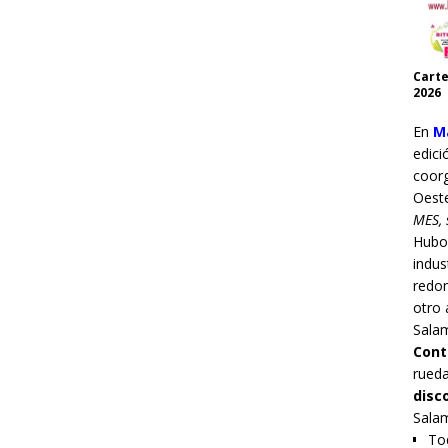
Carte
2026
En
Ma
edici
coor
Oest
MES, 
Hub
indus
redo
otro 
Sala
Cont
rueda
disc
Sala
Tod