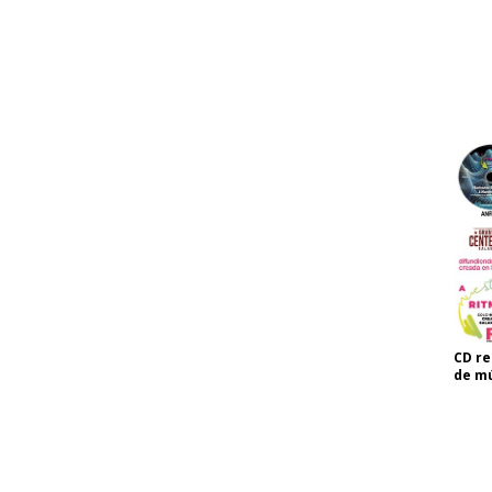
CD re
de mú