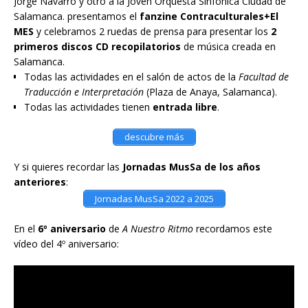
Jorge Navarro y otro a la Joven Orquesta Sinfónica Ciudad de
Salamanca. presentamos el
fanzine Contraculturales+El
MES
y celebramos 2 ruedas de prensa para presentar los
2
primeros discos CD recopilatorios
de música creada en
Salamanca.
Todas las actividades en el salón de actos de la
Facultad de
Traducción e Interpretación
(Plaza de Anaya, Salamanca).
Todas las actividades tienen
entrada libre
.
descubre más
Y si quieres recordar las
Jornadas MusSa de los años
anteriores
:
Jornadas MusSa 2022 a 2025
En el
6º aniversario
de
A Nuestro Ritmo
recordamos este
vídeo del 4º aniversario: