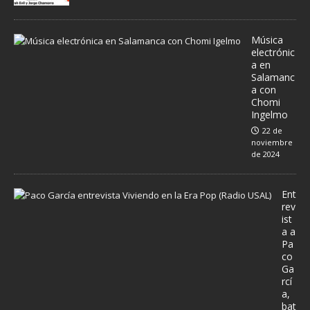
Música
electrónic
a en
Salamanc
a con
Chomi
Ingelmo
22 de
noviembre
de 2024
Ent
rev
ist
a a
Pa
co
Ga
rcí
a,
bat