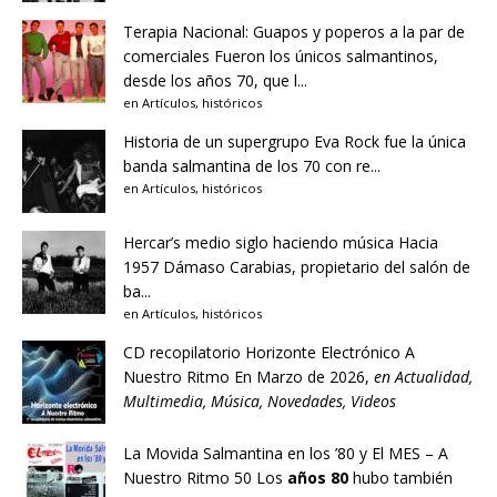
Terapia Nacional: Guapos y poperos a la par de
comerciales
Fueron los únicos salmantinos,
desde los años 70, que l...
en
Artículos
,
históricos
Historia de un supergrupo
Eva Rock fue la única
banda salmantina de los 70 con re...
en
Artículos
,
históricos
Hercar’s medio siglo haciendo música
Hacia
1957 Dámaso Carabias, propietario del salón de
ba...
en
Artículos
,
históricos
CD recopilatorio Horizonte Electrónico A
Nuestro Ritmo
En Marzo de 2026,
en
Actualidad
,
Multimedia
,
Música
,
Novedades
,
Videos
La Movida Salmantina en los ’80 y El MES – A
Nuestro Ritmo 50
Los
años 80
hubo también