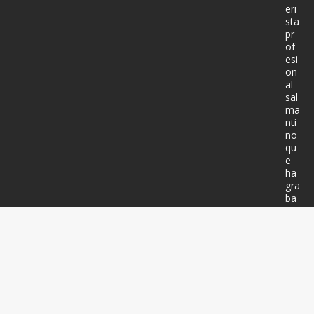
eri
sta
pr
of
esi
on
al
sal
ma
nti
no
qu
e
ha
gra
ba
do
má
s
de
20
0
dis
co
s