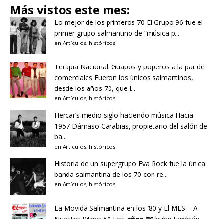
Más vistos este mes:
Lo mejor de los primeros 70
El Grupo 96 fue el
primer grupo salmantino de “música p...
en
Artículos
,
históricos
Terapia Nacional: Guapos y poperos a la par de
comerciales
Fueron los únicos salmantinos,
desde los años 70, que l...
en
Artículos
,
históricos
Hercar’s medio siglo haciendo música
Hacia
1957 Dámaso Carabias, propietario del salón de
ba...
en
Artículos
,
históricos
Historia de un supergrupo
Eva Rock fue la única
banda salmantina de los 70 con re...
en
Artículos
,
históricos
La Movida Salmantina en los ’80 y El MES – A
Nuestro Ritmo 50
Los
años 80
hubo también