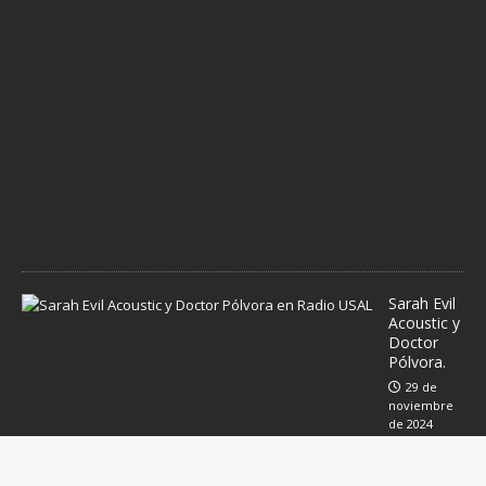
i
c
i
e
m
b
r
e
d
e
2
0
2
4
Sarah Evil
Acoustic y
Doctor
Pólvora.
29 de
noviembre
de 2024