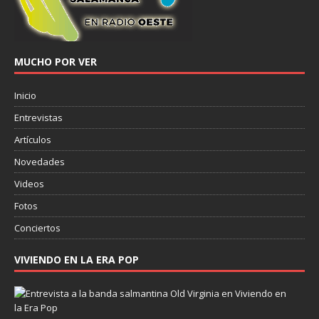
MUCHO POR VER
Inicio
Entrevistas
Artículos
Novedades
Videos
Fotos
Conciertos
VIVIENDO EN LA ERA POP
E
n
t