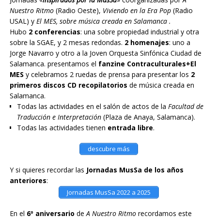
Nuestro Ritmo
(Radio Oeste),
Viviendo en la Era Pop
(Radio
USAL) y
El MES, sobre música creada en Salamanca .
Hubo
2 conferencias
: una sobre propiedad industrial y otra
sobre la SGAE, y 2 mesas redondas.
2 homenajes
: uno a
Jorge Navarro y otro a la Joven Orquesta Sinfónica Ciudad de
Salamanca. presentamos el
fanzine Contraculturales+El
MES
y celebramos 2 ruedas de prensa para presentar los
2
primeros discos CD recopilatorios
de música creada en
Salamanca.
Todas las actividades en el salón de actos de la
Facultad de
Traducción e Interpretación
(Plaza de Anaya, Salamanca).
Todas las actividades tienen
entrada libre
.
descubre más
Y si quieres recordar las
Jornadas MusSa de los años
anteriores
:
Jornadas MusSa 2022 a 2025
En el
6º aniversario
de
A Nuestro Ritmo
recordamos este