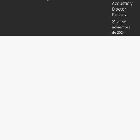
Acoustic y
Doctor
Pólvora.
29 de
noviembre
de 2024
Música
electrónic
a en
Salamanc
a con
Chomi
Ingelmo
22 de
noviembre
de 2024
Ent
rev
ist
a a