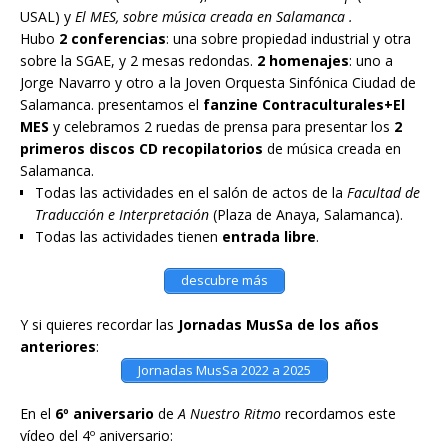
USAL) y
El MES, sobre música creada en Salamanca .
Hubo
2 conferencias
: una sobre propiedad industrial y otra
sobre la SGAE, y 2 mesas redondas.
2 homenajes
: uno a
Jorge Navarro y otro a la Joven Orquesta Sinfónica Ciudad de
Salamanca. presentamos el
fanzine Contraculturales+El
MES
y celebramos 2 ruedas de prensa para presentar los
2
primeros discos CD recopilatorios
de música creada en
Salamanca.
Todas las actividades en el salón de actos de la
Facultad de
Traducción e Interpretación
(Plaza de Anaya, Salamanca).
Todas las actividades tienen
entrada libre
.
descubre más
Y si quieres recordar las
Jornadas MusSa de los años
anteriores
:
Jornadas MusSa 2022 a 2025
En el
6º aniversario
de
A Nuestro Ritmo
recordamos este
vídeo del 4º aniversario: