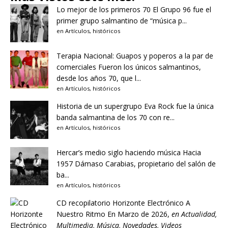
Lo mejor de los primeros 70
El Grupo 96 fue el
primer grupo salmantino de “música p...
en
Artículos
,
históricos
Terapia Nacional: Guapos y poperos a la par de
comerciales
Fueron los únicos salmantinos,
desde los años 70, que l...
en
Artículos
,
históricos
Historia de un supergrupo
Eva Rock fue la única
banda salmantina de los 70 con re...
en
Artículos
,
históricos
Hercar’s medio siglo haciendo música
Hacia
1957 Dámaso Carabias, propietario del salón de
ba...
en
Artículos
,
históricos
CD recopilatorio Horizonte Electrónico A
Nuestro Ritmo
En Marzo de 2026,
en
Actualidad
,
Multimedia
,
Música
,
Novedades
,
Videos