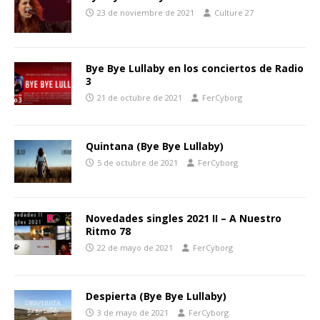
23 de noviembre de 2021
Culture 27
Bye Bye Lullaby en los conciertos de Radio
3
21 de octubre de 2021
FerCyborg
Quintana (Bye Bye Lullaby)
5 de octubre de 2021
FerCyborg
Novedades singles 2021 II – A Nuestro
Ritmo 78
22 de mayo de 2021
FerCyborg
Despierta (Bye Bye Lullaby)
3 de mayo de 2021
FerCyborg