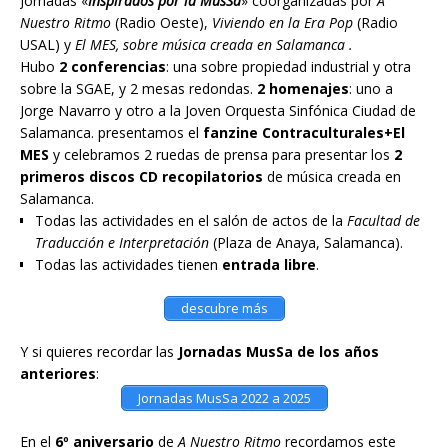
Jornadas «
Inspirados por la MusSa
» coorganizadas por
A
Nuestro Ritmo
(Radio Oeste),
Viviendo en la Era Pop
(Radio
USAL) y
El MES, sobre música creada en Salamanca .
Hubo
2 conferencias
: una sobre propiedad industrial y otra
sobre la SGAE, y 2 mesas redondas.
2 homenajes
: uno a
Jorge Navarro y otro a la Joven Orquesta Sinfónica Ciudad de
Salamanca. presentamos el
fanzine Contraculturales+El
MES
y celebramos 2 ruedas de prensa para presentar los
2
primeros discos CD recopilatorios
de música creada en
Salamanca.
Todas las actividades en el salón de actos de la
Facultad de
Traducción e Interpretación
(Plaza de Anaya, Salamanca).
Todas las actividades tienen
entrada libre
.
descubre más
Y si quieres recordar las
Jornadas MusSa de los años
anteriores
:
Jornadas MusSa 2022 a 2025
En el
6º aniversario
de
A Nuestro Ritmo
recordamos este