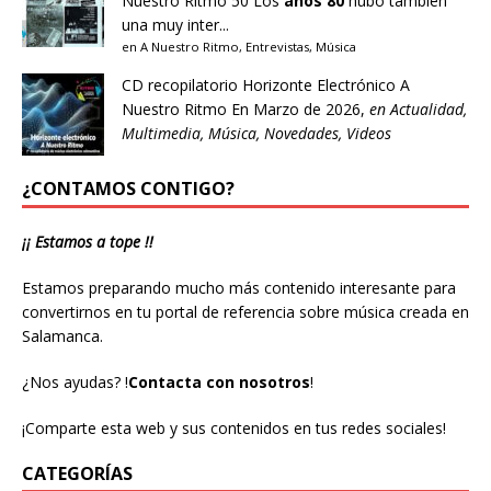
Nuestro Ritmo 50
Los
años 80
hubo también
una muy inter...
en
A Nuestro Ritmo
,
Entrevistas
,
Música
CD recopilatorio Horizonte Electrónico A
Nuestro Ritmo
En Marzo de 2026,
en
Actualidad
,
Multimedia
,
Música
,
Novedades
,
Videos
¿CONTAMOS CONTIGO?
¡¡ Estamos a tope !!
Estamos preparando mucho más contenido interesante para
convertirnos en tu portal de referencia sobre música creada en
Salamanca.
¿Nos ayudas?
!
Contacta con nosotros
!
¡Comparte esta web y sus contenidos en tus redes sociales!
CATEGORÍAS