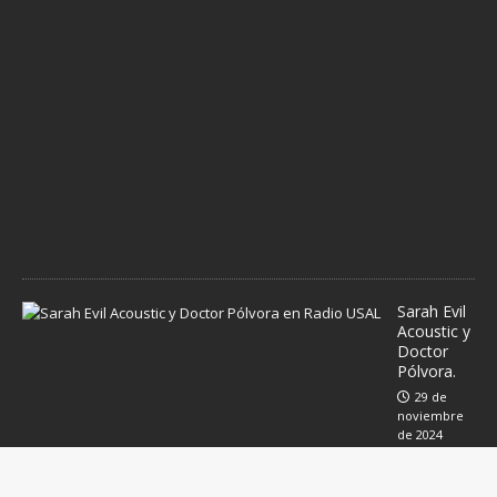
i
c
i
e
m
b
r
e
d
e
2
0
2
4
Sarah Evil
Acoustic y
Doctor
Pólvora.
29 de
noviembre
de 2024