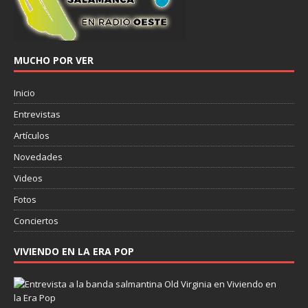
MUCHO POR VER
Inicio
Entrevistas
Artículos
Novedades
Videos
Fotos
Conciertos
VIVIENDO EN LA ERA POP
E
n
t