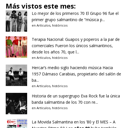
Más vistos este mes:
Lo mejor de los primeros 70
El Grupo 96 fue el
primer grupo salmantino de “música p...
en
Artículos
,
históricos
Terapia Nacional: Guapos y poperos a la par de
comerciales
Fueron los únicos salmantinos,
desde los años 70, que l...
en
Artículos
,
históricos
Hercar’s medio siglo haciendo música
Hacia
1957 Dámaso Carabias, propietario del salón de
ba...
en
Artículos
,
históricos
Historia de un supergrupo
Eva Rock fue la única
banda salmantina de los 70 con re...
en
Artículos
,
históricos
La Movida Salmantina en los ’80 y El MES – A