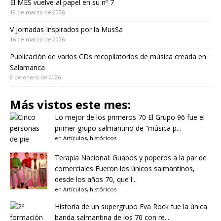
El MES vuelve al papel en su nº 7
19 de marzo de 2026
V Jornadas Inspirados por la MusSa
16 de marzo de 2026
Publicación de varios CDs recopilatorios de música creada en
Salamanca
8 de enero de 2026
Más vistos este mes:
Lo mejor de los primeros 70
El Grupo 96 fue el
primer grupo salmantino de “música p...
en
Artículos
,
históricos
Terapia Nacional: Guapos y poperos a la par de
comerciales
Fueron los únicos salmantinos,
desde los años 70, que l...
en
Artículos
,
históricos
Historia de un supergrupo
Eva Rock fue la única
banda salmantina de los 70 con re...