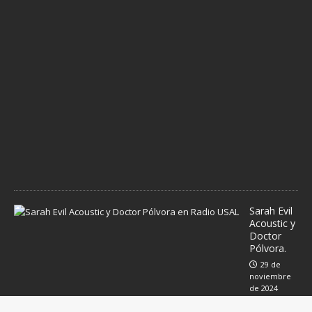
d
i
c
i
e
m
b
r
e
d
e
2
0
2
4
Sarah Evil
Acoustic y
Doctor
Pólvora.
29 de
noviembre
de 2024