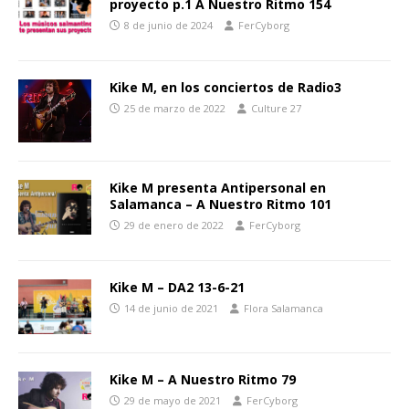
proyecto p.1 A Nuestro Ritmo 154
8 de junio de 2024
FerCyborg
Kike M, en los conciertos de Radio3
25 de marzo de 2022
Culture 27
Kike M presenta Antipersonal en
Salamanca – A Nuestro Ritmo 101
29 de enero de 2022
FerCyborg
Kike M – DA2 13-6-21
14 de junio de 2021
Flora Salamanca
Kike M – A Nuestro Ritmo 79
29 de mayo de 2021
FerCyborg