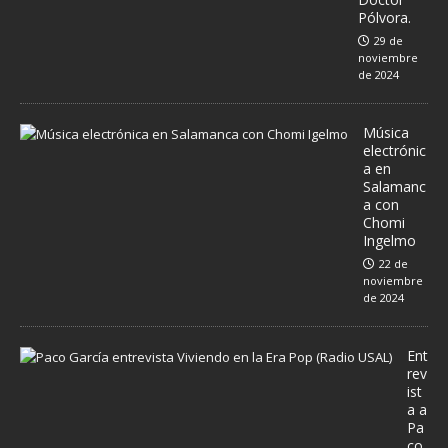
Pólvora.
29 de
noviembre
de 2024
Música
electrónic
a en
Salamanc
a con
Chomi
Ingelmo
22 de
noviembre
de 2024
Ent
rev
ist
a a
Pa
co