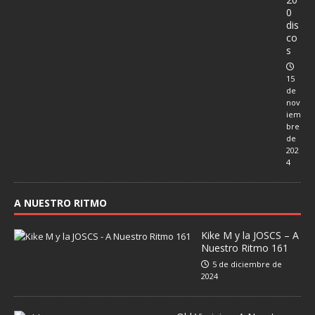
0
dis
co
s
15
de
nov
iem
bre
de
202
4
A NUESTRO RITMO
Kike M y la JOSCS – A
Nuestro Ritmo 161
5 de diciembre de
2024