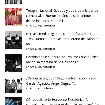
Terapia Nacional: Guapos y poperos a la par de
comerciales
Fueron los únicos salmantinos,
desde los años 70, que l...
en
Artículos
,
históricos
Hercar’s medio siglo haciendo música
Hacia
1957 Dámaso Carabias, propietario del salón de
ba...
en
Artículos
,
históricos
Historia de un supergrupo
Eva Rock fue la única
banda salmantina de los 70 con re...
en
Artículos
,
históricos
¿Orquesta o grupo?
Segunda formación: Paco
García, Agapito, Ángel Ongay, T...
en
Artículos
,
históricos
CD recopilatorio Horizonte Electrónico A
Nuestro Ritmo
En Marzo de 2026,
en
Actualidad
,