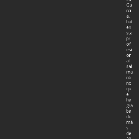
Ga
rcí
a,
bat
eri
sta
pr
of
esi
on
al
sal
ma
nti
no
qu
e
ha
gra
ba
do
má
s
de
20