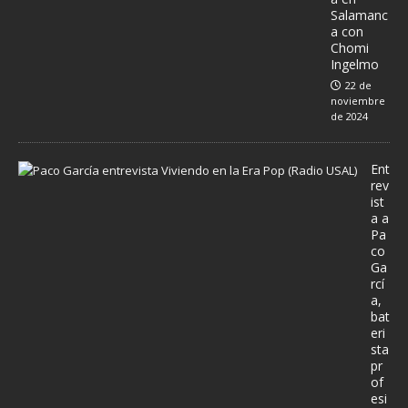
Salamanc
a con
Chomi
Ingelmo
22 de
noviembre
de 2024
Ent
rev
ist
a a
Pa
co
Ga
rcí
a,
bat
eri
sta
pr
of
esi