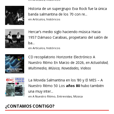
Historia de un supergrupo
Eva Rock fue la única
banda salmantina de los 70 con re...
en
Artículos
,
históricos
Hercar’s medio siglo haciendo música
Hacia
1957 Dámaso Carabias, propietario del salón de
ba...
en
Artículos
,
históricos
CD recopilatorio Horizonte Electrónico A
Nuestro Ritmo
En Marzo de 2026,
en
Actualidad
,
Multimedia
,
Música
,
Novedades
,
Videos
La Movida Salmantina en los ’80 y El MES – A
Nuestro Ritmo 50
Los
años 80
hubo también
una muy inter...
en
A Nuestro Ritmo
,
Entrevistas
,
Música
¿CONTAMOS CONTIGO?