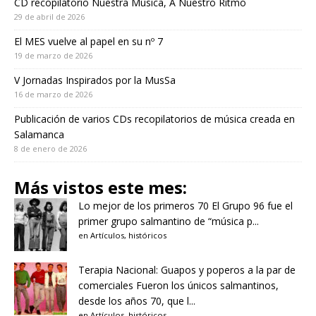
CD recopilatorio Nuestra Música, A Nuestro Ritmo
29 de abril de 2026
El MES vuelve al papel en su nº 7
19 de marzo de 2026
V Jornadas Inspirados por la MusSa
16 de marzo de 2026
Publicación de varios CDs recopilatorios de música creada en
Salamanca
8 de enero de 2026
Más vistos este mes:
Lo mejor de los primeros 70
El Grupo 96 fue el
primer grupo salmantino de “música p...
en
Artículos
,
históricos
Terapia Nacional: Guapos y poperos a la par de
comerciales
Fueron los únicos salmantinos,
desde los años 70, que l...
en
Artículos
,
históricos