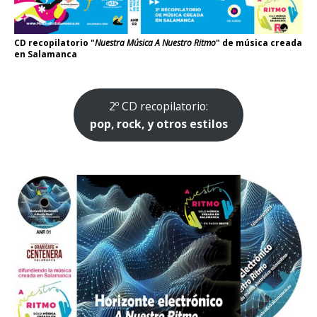
CD recopilatorio "
Nuestra Música A Nuestro Ritmo
" de música creada
en Salamanca
2º CD recopilatorio:
pop, rock, y otros estilos