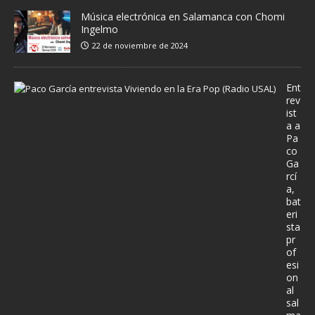
Música electrónica en Salamanca con Chomi
Ingelmo
22 de noviembre de 2024
Ent
rev
ist
a a
Pa
co
Ga
rcí
a,
bat
eri
sta
pr
of
esi
on
al
sal