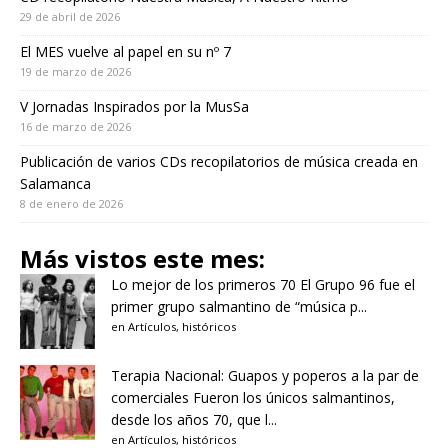
29 de abril de 2026
El MES vuelve al papel en su nº 7
19 de marzo de 2026
V Jornadas Inspirados por la MusSa
16 de marzo de 2026
Publicación de varios CDs recopilatorios de música creada en
Salamanca
8 de enero de 2026
Más vistos este mes:
Lo mejor de los primeros 70
El Grupo 96 fue el
primer grupo salmantino de “música p...
en
Artículos
,
históricos
Terapia Nacional: Guapos y poperos a la par de
comerciales
Fueron los únicos salmantinos,
desde los años 70, que l...
en
Artículos
,
históricos