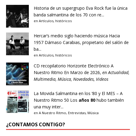
Historia de un supergrupo
Eva Rock fue la única
banda salmantina de los 70 con re...
en
Artículos
,
históricos
Hercar’s medio siglo haciendo música
Hacia
1957 Dámaso Carabias, propietario del salón de
ba...
en
Artículos
,
históricos
CD recopilatorio Horizonte Electrónico A
Nuestro Ritmo
En Marzo de 2026,
en
Actualidad
,
Multimedia
,
Música
,
Novedades
,
Videos
La Movida Salmantina en los ’80 y El MES – A
Nuestro Ritmo 50
Los
años 80
hubo también
una muy inter...
en
A Nuestro Ritmo
,
Entrevistas
,
Música
¿CONTAMOS CONTIGO?