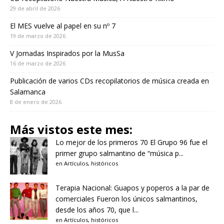
29 de abril de 2026
El MES vuelve al papel en su nº 7
19 de marzo de 2026
V Jornadas Inspirados por la MusSa
16 de marzo de 2026
Publicación de varios CDs recopilatorios de música creada en
Salamanca
8 de enero de 2026
Más vistos este mes:
Lo mejor de los primeros 70
El Grupo 96 fue el
primer grupo salmantino de “música p...
en
Artículos
,
históricos
Terapia Nacional: Guapos y poperos a la par de
comerciales
Fueron los únicos salmantinos,
desde los años 70, que l...
en
Artículos
,
históricos