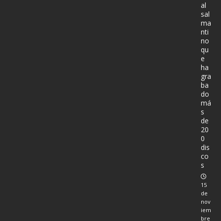
al
sal
ma
nti
no
qu
e
ha
gra
ba
do
má
s
de
20
0
dis
co
s
15
de
nov
iem
bre