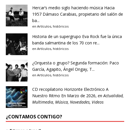
Hercar’s medio siglo haciendo música
Hacia
1957 Dámaso Carabias, propietario del salón de
ba...
en
Artículos
,
históricos
Historia de un supergrupo
Eva Rock fue la única
banda salmantina de los 70 con re...
en
Artículos
,
históricos
¿Orquesta o grupo?
Segunda formación: Paco
García, Agapito, Ángel Ongay, T...
en
Artículos
,
históricos
CD recopilatorio Horizonte Electrónico A
Nuestro Ritmo
En Marzo de 2026,
en
Actualidad
,
Multimedia
,
Música
,
Novedades
,
Videos
¿CONTAMOS CONTIGO?