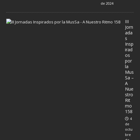
de 2024
III
Jorn
ada
s
Insp
irad
os
por
la
Mus
Sa –
A
Nue
stro
Rit
mo
158
4
de
octu
bre
de