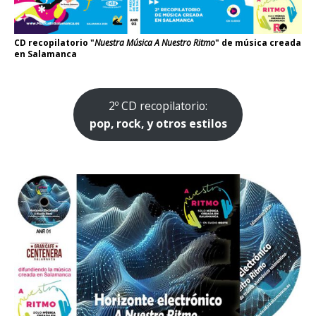
CD recopilatorio "
Nuestra Música A Nuestro Ritmo
" de música creada
en Salamanca
2º CD recopilatorio:
pop, rock, y otros estilos