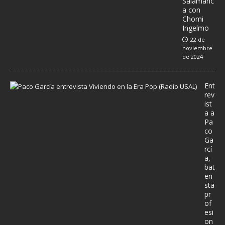
Salamanc
a con
Chomi
Ingelmo
22 de
noviembre
de 2024
Ent
rev
ist
a a
Pa
co
Ga
rcí
a,
bat
eri
sta
pr
of
esi
on