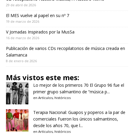
29 de abril de 2026
El MES vuelve al papel en su nº 7
19 de marzo de 2026
V Jornadas Inspirados por la MusSa
16 de marzo de 2026
Publicación de varios CDs recopilatorios de música creada en
Salamanca
8 de enero de 2026
Más vistos este mes:
Lo mejor de los primeros 70
El Grupo 96 fue el
primer grupo salmantino de “música p...
en
Artículos
,
históricos
Terapia Nacional: Guapos y poperos a la par de
comerciales
Fueron los únicos salmantinos,
desde los años 70, que l...
en
Artículos
,
históricos