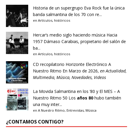
Historia de un supergrupo
Eva Rock fue la única
banda salmantina de los 70 con re...
en
Artículos
,
históricos
Hercar’s medio siglo haciendo música
Hacia
1957 Dámaso Carabias, propietario del salón de
ba...
en
Artículos
,
históricos
CD recopilatorio Horizonte Electrónico A
Nuestro Ritmo
En Marzo de 2026,
en
Actualidad
,
Multimedia
,
Música
,
Novedades
,
Videos
La Movida Salmantina en los ’80 y El MES – A
Nuestro Ritmo 50
Los
años 80
hubo también
una muy inter...
en
A Nuestro Ritmo
,
Entrevistas
,
Música
¿CONTAMOS CONTIGO?