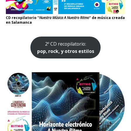
CD recopilatorio "
Nuestra Música A Nuestro Ritmo
" de música creada
en Salamanca
2º CD recopilatorio:
pop, rock, y otros estilos