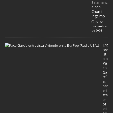
Salamanc
a con
Chomi
Ingelmo
22 de
noviembre
de 2024
Ent
rev
ist
a a
Pa
co
Ga
rcí
a,
bat
eri
sta
pr
of
esi