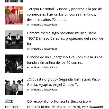
Terapia Nacional: Guapos y poperos a la par de
comerciales
Fueron los únicos salmantinos,
desde los años 70, que l...
en
Artículos
,
históricos
Hercar’s medio siglo haciendo música
Hacia
1957 Dámaso Carabias, propietario del salón de
ba...
en
Artículos
,
históricos
Historia de un supergrupo
Eva Rock fue la única
banda salmantina de los 70 con re...
en
Artículos
,
históricos
¿Orquesta o grupo?
Segunda formación: Paco
García, Agapito, Ángel Ongay, T...
en
Artículos
,
históricos
CD recopilatorio Horizonte Electrónico A
Nuestro Ritmo
En Marzo de 2026,
en
Actualidad
,