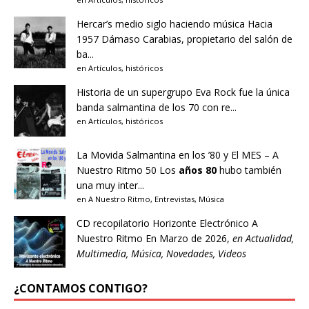
Hercar’s medio siglo haciendo música
Hacia
1957 Dámaso Carabias, propietario del salón de
ba...
en
Artículos
,
históricos
Historia de un supergrupo
Eva Rock fue la única
banda salmantina de los 70 con re...
en
Artículos
,
históricos
La Movida Salmantina en los ’80 y El MES – A
Nuestro Ritmo 50
Los
años 80
hubo también
una muy inter...
en
A Nuestro Ritmo
,
Entrevistas
,
Música
CD recopilatorio Horizonte Electrónico A
Nuestro Ritmo
En Marzo de 2026,
en
Actualidad
,
Multimedia
,
Música
,
Novedades
,
Videos
¿CONTAMOS CONTIGO?