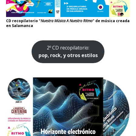
CD recopilatorio "
Nuestra Música A Nuestro Ritmo
" de música creada
en Salamanca
2º CD recopilatorio:
pop, rock, y otros estilos