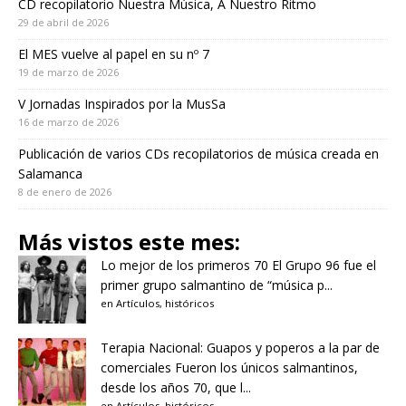
CD recopilatorio Nuestra Música, A Nuestro Ritmo
29 de abril de 2026
El MES vuelve al papel en su nº 7
19 de marzo de 2026
V Jornadas Inspirados por la MusSa
16 de marzo de 2026
Publicación de varios CDs recopilatorios de música creada en
Salamanca
8 de enero de 2026
Más vistos este mes:
Lo mejor de los primeros 70
El Grupo 96 fue el
primer grupo salmantino de “música p...
en
Artículos
,
históricos
Terapia Nacional: Guapos y poperos a la par de
comerciales
Fueron los únicos salmantinos,
desde los años 70, que l...
en
Artículos
,
históricos