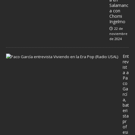
Salamanc
a con
Chomi
Ingelmo
22 de
noviembre
de 2024
Ent
rev
ist
a a
Pa
co
Ga
rcí
a,
bat
eri
sta
pr
of
esi