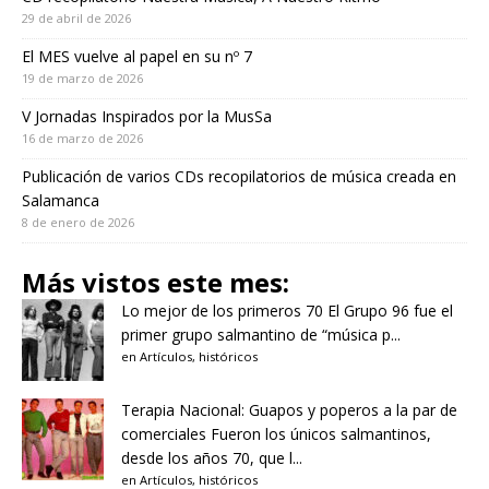
29 de abril de 2026
El MES vuelve al papel en su nº 7
19 de marzo de 2026
V Jornadas Inspirados por la MusSa
16 de marzo de 2026
Publicación de varios CDs recopilatorios de música creada en
Salamanca
8 de enero de 2026
Más vistos este mes:
Lo mejor de los primeros 70
El Grupo 96 fue el
primer grupo salmantino de “música p...
en
Artículos
,
históricos
Terapia Nacional: Guapos y poperos a la par de
comerciales
Fueron los únicos salmantinos,
desde los años 70, que l...
en
Artículos
,
históricos