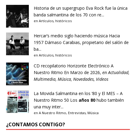
Historia de un supergrupo
Eva Rock fue la única
banda salmantina de los 70 con re...
en
Artículos
,
históricos
Hercar’s medio siglo haciendo música
Hacia
1957 Dámaso Carabias, propietario del salón de
ba...
en
Artículos
,
históricos
CD recopilatorio Horizonte Electrónico A
Nuestro Ritmo
En Marzo de 2026,
en
Actualidad
,
Multimedia
,
Música
,
Novedades
,
Videos
La Movida Salmantina en los ’80 y El MES – A
Nuestro Ritmo 50
Los
años 80
hubo también
una muy inter...
en
A Nuestro Ritmo
,
Entrevistas
,
Música
¿CONTAMOS CONTIGO?