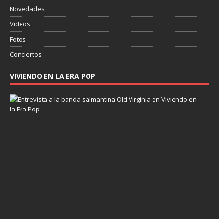
Novedades
Videos
Fotos
Conciertos
VIVIENDO EN LA ERA POP
E
n
t
r
e
v
i
s
t
a
a
O
l
d