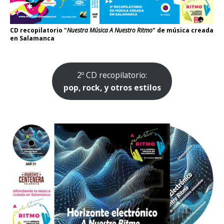
CD recopilatorio "
Nuestra Música A Nuestro Ritmo
" de música creada
en Salamanca
2º CD recopilatorio:
pop, rock, y otros estilos