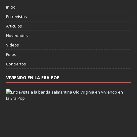
Inicio
Entrevistas
Artículos
Novedades
Videos
Fotos
Conciertos
VIVIENDO EN LA ERA POP
E
n
t
r
e
v
i
s
t