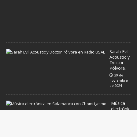
e
d
e
2
0
2
4
Sarah Evil
Acoustic y
Doctor
Pólvora.
29 de
noviembre
de 2024
Música
electrónic
a en
Salamanc
a con
Chomi
Ingelmo