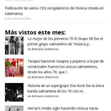
Publicación de varios CDs recopilatorios de música creada en
Salamanca
8 de enero de 2026
Más vistos este mes:
Lo mejor de los primeros 70
El Grupo 96 fue el
primer grupo salmantino de “música p...
en
Artículos
,
históricos
Terapia Nacional: Guapos y poperos a la par de
comerciales
Fueron los únicos salmantinos,
desde los años 70, que l...
en
Artículos
,
históricos
Historia de un supergrupo
Eva Rock fue la única
banda salmantina de los 70 con re...
en
Artículos
,
históricos
Hercar’s medio siglo haciendo música
Hacia