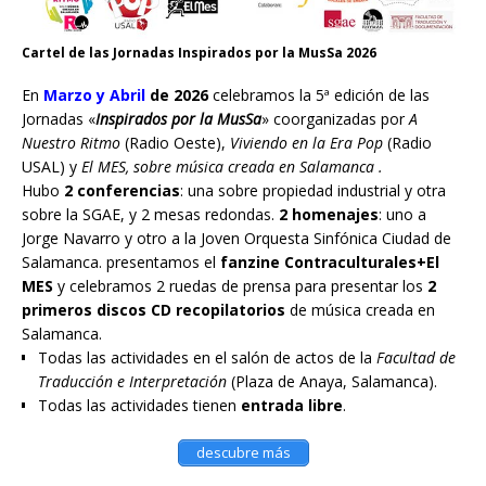
Cartel de las Jornadas Inspirados por la MusSa 2026
En
Marzo y Abril
de 2026
celebramos la 5ª edición de las
Jornadas «
Inspirados por la MusSa
» coorganizadas por
A
Nuestro Ritmo
(Radio Oeste),
Viviendo en la Era Pop
(Radio
USAL) y
El MES, sobre música creada en Salamanca .
Hubo
2 conferencias
: una sobre propiedad industrial y otra
sobre la SGAE, y 2 mesas redondas.
2 homenajes
: uno a
Jorge Navarro y otro a la Joven Orquesta Sinfónica Ciudad de
Salamanca. presentamos el
fanzine Contraculturales+El
MES
y celebramos 2 ruedas de prensa para presentar los
2
primeros discos CD recopilatorios
de música creada en
Salamanca.
Todas las actividades en el salón de actos de la
Facultad de
Traducción e Interpretación
(Plaza de Anaya, Salamanca).
Todas las actividades tienen
entrada libre
.
descubre más