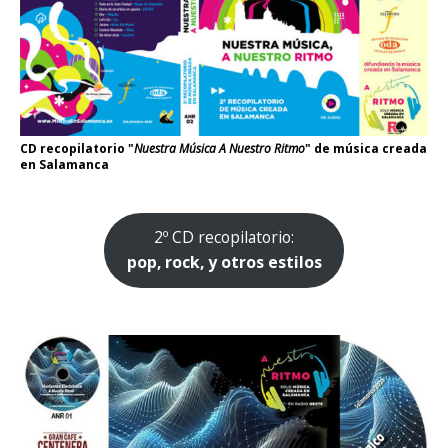
CD recopilatorio "
Nuestra Música A Nuestro Ritmo
" de música creada
en Salamanca
2º CD recopilatorio:
pop, rock, y otros estilos