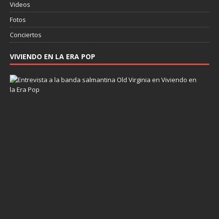
Videos
Fotos
Conciertos
VIVIENDO EN LA ERA POP
E
n
t
r
e
v
i
s
t
a
a
O
l
d
V
i