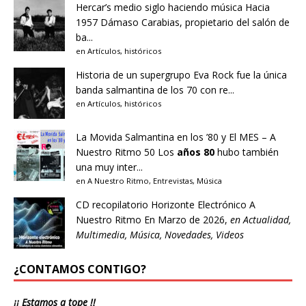
Hercar’s medio siglo haciendo música
Hacia
1957 Dámaso Carabias, propietario del salón de
ba...
en
Artículos
,
históricos
Historia de un supergrupo
Eva Rock fue la única
banda salmantina de los 70 con re...
en
Artículos
,
históricos
La Movida Salmantina en los ’80 y El MES – A
Nuestro Ritmo 50
Los
años 80
hubo también
una muy inter...
en
A Nuestro Ritmo
,
Entrevistas
,
Música
CD recopilatorio Horizonte Electrónico A
Nuestro Ritmo
En Marzo de 2026,
en
Actualidad
,
Multimedia
,
Música
,
Novedades
,
Videos
¿CONTAMOS CONTIGO?
¡¡ Estamos a tope !!