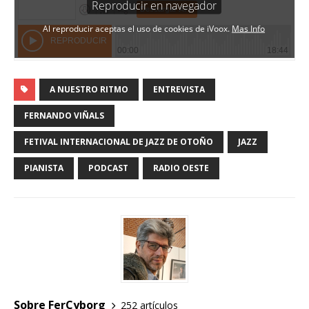
A NUESTRO RITMO
ENTREVISTA
FERNANDO VIÑALS
FETIVAL INTERNACIONAL DE JAZZ DE OTOÑO
JAZZ
PIANISTA
PODCAST
RADIO OESTE
Sobre FerCyborg
252 artículos