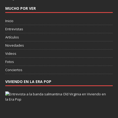
MUCHO POR VER
Inicio
Entrevistas
Artículos
Novedades
Videos
Fotos
Conciertos
VIVIENDO EN LA ERA POP
E
n
t
r
e
v