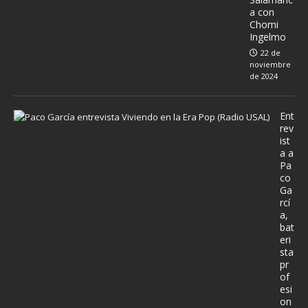
a con
Chomi
Ingelmo
22 de
noviembre
de 2024
Ent
rev
ist
a a
Pa
co
Ga
rcí
a,
bat
eri
sta
pr
of
esi
on