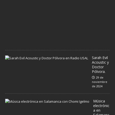
m
b
r
e
d
e
2
0
2
4
Sarah Evil
Acoustic y
Doctor
Pólvora.
29 de
noviembre
de 2024
Música
electrónic
a en
Salamanc