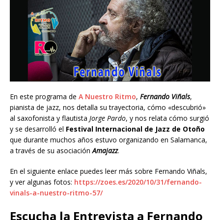
En este programa de
A Nuestro Ritmo
,
Fernando Viñals
,
pianista de jazz, nos detalla su trayectoria, cómo «descubrió»
al saxofonista y flautista
Jorge Pardo
, y nos relata cómo surgió
y se desarrolló el
Festival Internacional de Jazz de Otoño
que durante muchos años estuvo organizando en Salamanca,
a través de su asociación
Amajazz
.
En el siguiente enlace puedes leer más sobre Fernando Viñals,
y ver algunas fotos:
https://zoes.es/2020/10/31/fernando-
vinals-a-nuestro-ritmo-57/
Escucha la Entrevista a Fernando