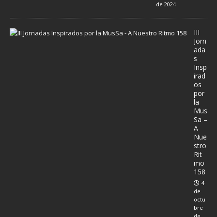
de 2024
III
Jorn
ada
s
Insp
irad
os
por
la
Mus
Sa –
A
Nue
stro
Rit
mo
158
4
de
octu
bre
de