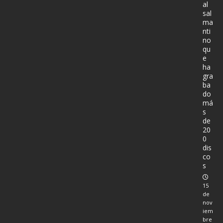
al
sal
ma
nti
no
qu
e
ha
gra
ba
do
má
s
de
20
0
dis
co
s
15
de
nov
iem
bre