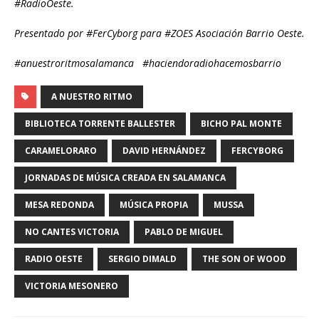
#RadioOeste.
Presentado por #FerCyborg para #ZOES Asociación Barrio Oeste.
#anuestroritmosalamanca #haciendoradiohacemosbarrio
A NUESTRO RITMO
BIBLIOTECA TORRENTE BALLESTER
BICHO PAL MONTE
CARAMELORARO
DAVID HERNÁNDEZ
FERCYBORG
JORNADAS DE MÚSICA CREADA EN SALAMANCA
MESA REDONDA
MÚSICA PROPIA
MUSSA
NO CANTES VICTORIA
PABLO DE MIGUEL
RADIO OESTE
SERGIO DIMALD
THE SON OF WOOD
VICTORIA MESONERO