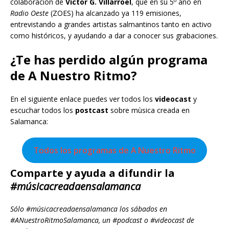
colaboración de
Víctor G. Villarroel
, que en su 5º año en
Radio Oeste
(ZOES) ha alcanzado ya 119 emisiones,
entrevistando a grandes artistas salmantinos tanto en activo
como históricos, y ayudando a dar a conocer sus grabaciones.
¿Te has perdido algún programa
de A Nuestro Ritmo?
En el siguiente enlace puedes ver todos los
videocast
y
escuchar todos los
postcast
sobre mùsica creada en
Salamanca:
Todos los programas de A Nuestro Ritmo
Comparte y ayuda a difundir la
#músicacreadaensalamanca
Sólo #músicacreadaensalamanca los sábados en
#ANuestroRitmoSalamanca, un #podcast o #videocast de