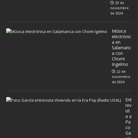
29 de
noviembre
de 2024
Música
electrónic
a en
Salamanc
a con
Chomi
Ingelmo
22 de
noviembre
de 2024
Ent
rev
ist
a a
Pa
co
Ga