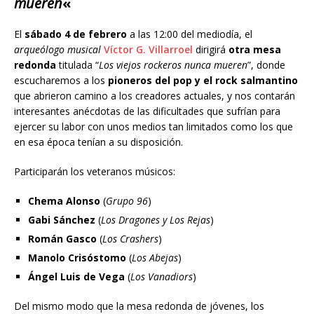
mueren
«
El
sábado 4 de febrero
a las 12:00 del mediodía, el
arqueólogo musical
Víctor G. Villarroel
dirigirá
otra mesa
redonda
titulada “
Los viejos rockeros nunca mueren
”, donde
escucharemos a los
pioneros del pop y el rock salmantino
que abrieron camino a los creadores actuales, y nos contarán
interesantes anécdotas de las dificultades que sufrían para
ejercer su labor con unos medios tan limitados como los que
en esa época tenían a su disposición.
Participarán los veteranos músicos:
Chema Alonso
(
Grupo 96
)
Gabi Sánchez
(
Los Dragones y Los Rejas
)
Román Gasco
(
Los Crashers
)
Manolo Crisóstomo
(
Los Abejas
)
Ángel Luis de Vega
(
Los Vanadiors
)
Del mismo modo que la mesa redonda de jóvenes, los