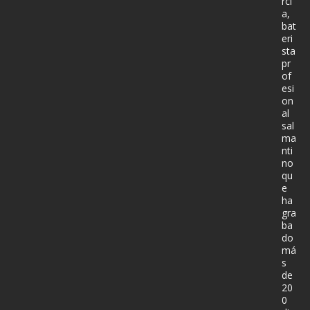
rcí
a,
bat
eri
sta
pr
of
esi
on
al
sal
ma
nti
no
qu
e
ha
gra
ba
do
má
s
de
20
0