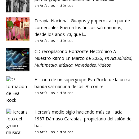
en
Artículos
,
históricos
Terapia Nacional: Guapos y poperos a la par de
comerciales
Fueron los únicos salmantinos,
desde los años 70, que l...
en
Artículos
,
históricos
CD recopilatorio Horizonte Electrónico A
Nuestro Ritmo
En Marzo de 2026,
en
Actualidad
,
Multimedia
,
Música
,
Novedades
,
Videos
Historia de un supergrupo
Eva Rock fue la única
banda salmantina de los 70 con re...
en
Artículos
,
históricos
Hercar’s medio siglo haciendo música
Hacia
1957 Dámaso Carabias, propietario del salón de
ba...
en
Artículos
,
históricos