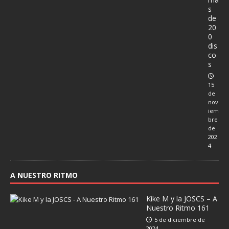
s
de
20
0
dis
co
s
15
de
nov
iem
bre
de
202
4
A NUESTRO RITMO
Kike M y la JOSCS – A
Nuestro Ritmo 161
5 de diciembre de
2024