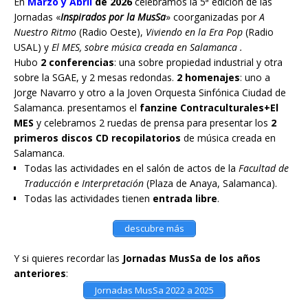
En
Marzo y Abril
de 2026
celebramos la 5ª edición de las
Jornadas «
Inspirados por la MusSa
» coorganizadas por
A
Nuestro Ritmo
(Radio Oeste),
Viviendo en la Era Pop
(Radio
USAL) y
El MES, sobre música creada en Salamanca .
Hubo
2 conferencias
: una sobre propiedad industrial y otra
sobre la SGAE, y 2 mesas redondas.
2 homenajes
: uno a
Jorge Navarro y otro a la Joven Orquesta Sinfónica Ciudad de
Salamanca. presentamos el
fanzine Contraculturales+El
MES
y celebramos 2 ruedas de prensa para presentar los
2
primeros discos CD recopilatorios
de música creada en
Salamanca.
Todas las actividades en el salón de actos de la
Facultad de
Traducción e Interpretación
(Plaza de Anaya, Salamanca).
Todas las actividades tienen
entrada libre
.
descubre más
Y si quieres recordar las
Jornadas MusSa de los años
anteriores
:
Jornadas MusSa 2022 a 2025