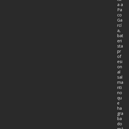
a a
Pa
co
Ga
rcí
a,
bat
eri
sta
pr
of
esi
on
al
sal
ma
nti
no
qu
e
ha
gra
ba
do
má