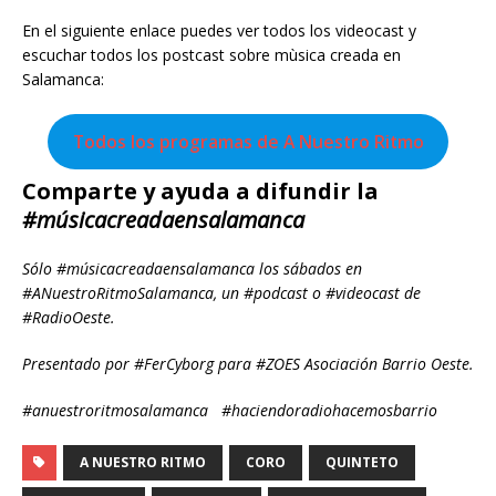
En el siguiente enlace puedes ver todos los videocast y
escuchar todos los postcast sobre mùsica creada en
Salamanca:
Todos los programas de A Nuestro Ritmo
Comparte y ayuda a difundir la
#músicacreadaensalamanca
Sólo #músicacreadaensalamanca los sábados en
#ANuestroRitmoSalamanca, un #podcast o #videocast de
#RadioOeste.
Presentado por #FerCyborg para #ZOES Asociación Barrio Oeste.
#anuestroritmosalamanca #haciendoradiohacemosbarrio
A NUESTRO RITMO
CORO
QUINTETO