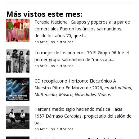
Más vistos este mes:
Terapia Nacional: Guapos y poperos a la par de
comerciales
Fueron los únicos salmantinos,
desde los años 70, que l...
en
Artículos
,
históricos
Lo mejor de los primeros 70
El Grupo 96 fue el
primer grupo salmantino de “música p...
en
Artículos
,
históricos
CD recopilatorio Horizonte Electrónico A
Nuestro Ritmo
En Marzo de 2026,
en
Actualidad
,
Multimedia
,
Música
,
Novedades
,
Videos
Hercar’s medio siglo haciendo música
Hacia
1957 Dámaso Carabias, propietario del salón de
ba...
en
Artículos
,
históricos