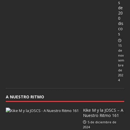
s
de
20
0
dis
co
s
15
de
nov
iem
bre
de
202
4
A NUESTRO RITMO
Kike M y la JOSCS – A
Nuestro Ritmo 161
5 de diciembre de
2024