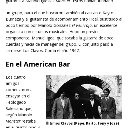
guitarrista Manolo Iglesias
Monster.
Estos habían fundado
un grupo, para el que buscaron también al cantante Kayto
Burrieza y al guitarrista de acompañamiento Fidel, sustituido al
poco tiempo por Manolo González
el Pelirrojo
, un excelente
organista con estudios musicales. Hubo un previo
componente, Manuel Igea, que tocaba la guitarra de doce
cuerdas y hacía de manager del grupo. El conjunto pasó a
llamarse Los Clavos. Corría el año 1967.
En el American Bar
Los cuatro
amigos
comenzaron a
ensayar en el
Teologado
Salesiano que,
según Manolo
Monster
“estaba
Últimos Clavos (Pepe, Kaito, Tony y José)
en el quinto pino y