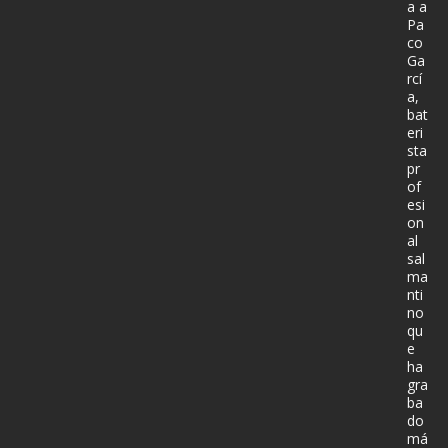
a a
Pa
co
Ga
rcí
a,
bat
eri
sta
pr
of
esi
on
al
sal
ma
nti
no
qu
e
ha
gra
ba
do
má