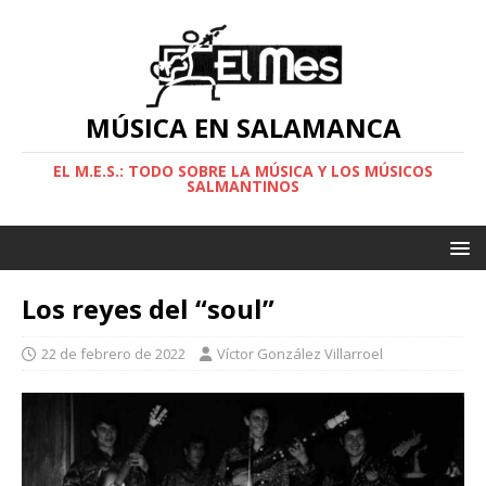
MÚSICA EN SALAMANCA
EL M.E.S.: TODO SOBRE LA MÚSICA Y LOS MÚSICOS
SALMANTINOS
Los reyes del “soul”
22 de febrero de 2022
Víctor González Villarroel