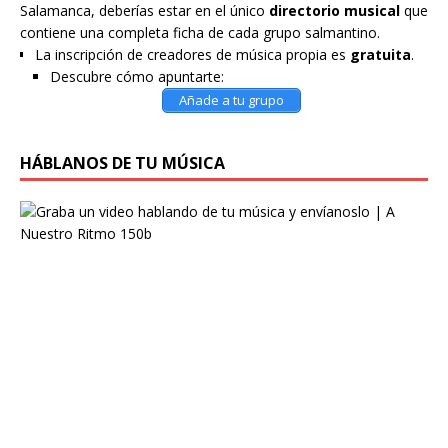
Salamanca, deberías estar en el único
directorio musical
que
contiene una completa ficha de cada grupo salmantino.
La inscripción de creadores de música propia es
gratuita
.
Descubre cómo apuntarte:
Añade a tu grupo
HÁBLANOS DE TU MÚSICA
G
r
a
b
a
u
n
v
i
d
e
o
h
a