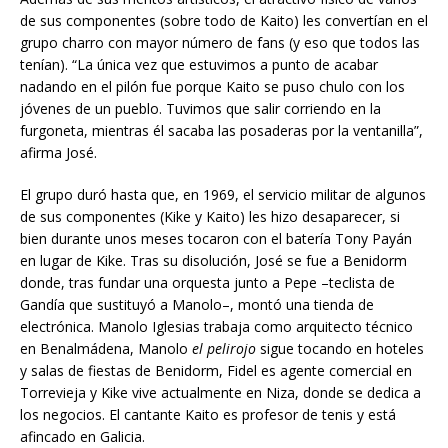
de sus componentes (sobre todo de Kaito) les convertían en el
grupo charro con mayor número de fans (y eso que todos las
tenían). “La única vez que estuvimos a punto de acabar
nadando en el pilón fue porque Kaito se puso chulo con los
jóvenes de un pueblo. Tuvimos que salir corriendo en la
furgoneta, mientras él sacaba las posaderas por la ventanilla”,
afirma José.
El grupo duró hasta que, en 1969, el servicio militar de algunos
de sus componentes (Kike y Kaito) les hizo desaparecer, si
bien durante unos meses tocaron con el batería Tony Payán
en lugar de Kike. Tras su disolución, José se fue a Benidorm
donde, tras fundar una orquesta junto a Pepe –teclista de
Gandía que sustituyó a Manolo–, montó una tienda de
electrónica. Manolo Iglesias trabaja como arquitecto técnico
en Benalmádena, Manolo
el pelirojo
sigue tocando en hoteles
y salas de fiestas de Benidorm, Fidel es agente comercial en
Torrevieja y Kike vive actualmente en Niza, donde se dedica a
los negocios. El cantante Kaito es profesor de tenis y está
afincado en Galicia.