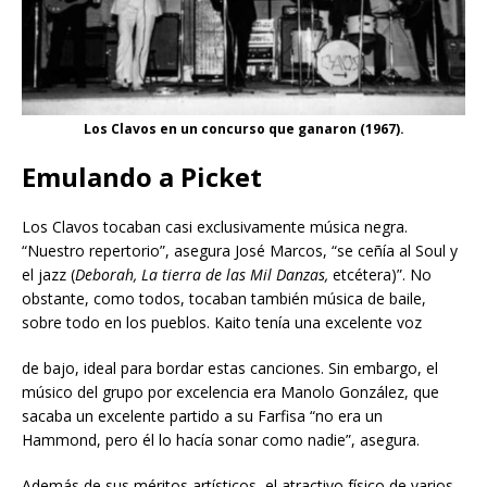
Los Clavos en un concurso que ganaron (1967).
Emulando a Picket
Los Clavos tocaban casi exclusivamente música negra.
“Nuestro repertorio”, asegura José Marcos, “se ceñía al Soul y
el jazz (
D
ebo
r
ah
,
L
a
tier
r
a
d
e
la
s
M
i
l
D
an
z
a
s
,
etcétera)”. No
obstante, como todos, tocaban también música de baile,
sobre todo en los pueblos. Kaito tenía una excelente voz
de bajo, ideal para bordar estas canciones. Sin embargo, el
músico del grupo por excelencia era Manolo González, que
sacaba un excelente partido a su Farfisa “no era un
Hammond, pero él lo hacía sonar como nadie”, asegura.
Además de sus méritos artísticos, el atractivo físico de varios