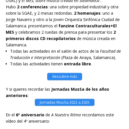
USAL) y
El MES, sobre música creada en Salamanca .
Hubo
2 conferencias
: una sobre propiedad industrial y otra
sobre la SGAE, y 2 mesas redondas.
2 homenajes
: uno a
Jorge Navarro y otro a la Joven Orquesta Sinfónica Ciudad de
Salamanca. presentamos el
fanzine Contraculturales+El
MES
y celebramos 2 ruedas de prensa para presentar los
2
primeros discos CD recopilatorios
de música creada en
Salamanca.
Todas las actividades en el salón de actos de la
Facultad de
Traducción e Interpretación
(Plaza de Anaya, Salamanca).
Todas las actividades tienen
entrada libre
.
descubre más
Y si quieres recordar las
Jornadas MusSa de los años
anteriores
:
Jornadas MusSa 2022 a 2025
En el
6º aniversario
de
A Nuestro Ritmo
recordamos este
vídeo del 4º aniversario: