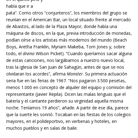
había que ir a
pata”. Como otros “conjunteros”, los miembros del grupo se
reunían en el American Bar, un local situado frente al mercado
de Abastos, al lado de la Plaza Mayor, donde había una
máquina de discos, en la que, previa introducción de monedas,
podían oírse a los artistas más modernos del mundo (Beach
Boys, Aretha Franklin, Myriam Makeba, Tom Jones y, sobre
todo, el
divino
Wilson Picket). “Cuando queríamos sacar alguna
de estas canciones, nos largábamos a nuestro nuevo local,
tras la iglesia de San Juan de Sahagún, antes de que se nos
olvidaran los acordes”, afirma
Monster
. Su primera actuación
seria fue en las ferias de 1967. “Nos pagaron 3.500 pesetas,
menos 1.000 en concepto de alquiler del equipo y comisión del
representante (Javier Repila). Dicen las malas lenguas que el
batería y el cantante perdieron su virginidad aquella misma
noche. Teníamos 19 años”, añade. A partir de ese día, parece
que la suerte les sonrió. Tocaban en las fiestas de los colegios
mayores, en el polideportivo, en verbenas y hoteles, en
muchos pueblos y en salas de baile.