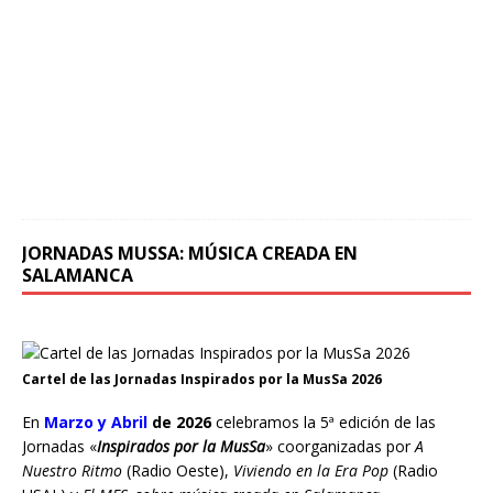
a
b
r
i
l
d
e
2
0
2
4
JORNADAS MUSSA: MÚSICA CREADA EN
SALAMANCA
Cartel de las Jornadas Inspirados por la MusSa 2026
En
Marzo y Abril
de 2026
celebramos la 5ª edición de las
Jornadas «
Inspirados por la MusSa
» coorganizadas por
A
Nuestro Ritmo
(Radio Oeste),
Viviendo en la Era Pop
(Radio