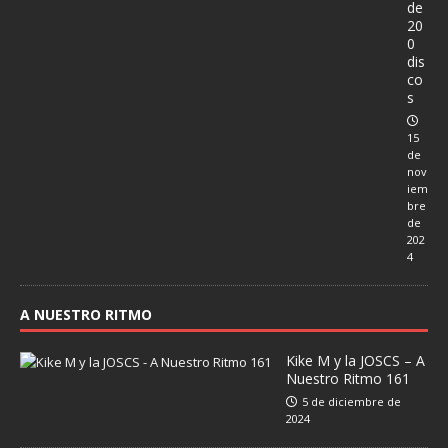
de
20
0
dis
co
s
15
de
nov
iem
bre
de
202
4
A NUESTRO RITMO
Kike M y la JOSCS – A
Nuestro Ritmo 161
5 de diciembre de
2024