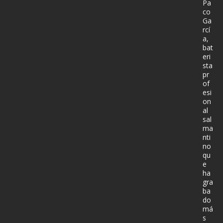
Pa
co
Ga
rcí
a,
bat
eri
sta
pr
of
esi
on
al
sal
ma
nti
no
qu
e
ha
gra
ba
do
má
s