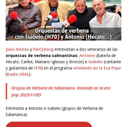
Julio Alonso
y
FerCyborg
entrevistan a dos veteranos de las
orquestas de verbena salmantinas
:
Antonio
(batería de
Hécate, Caribe, Mariano Iglesias y Bronze) e
Isabelo
(cantante
y guitarrista de
H70
) en el programa «
Viviendo en la Era Pop
»
(
Radio USAL
):
Grupos de Verbena de Salamanca. Viviendo en la era
pop 2023/11/03
Entrevista a Antonio e Isabelo (grupos de Verbena de
Salamanca)