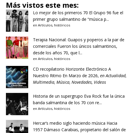
Más vistos este mes:
Lo mejor de los primeros 70
El Grupo 96 fue el
primer grupo salmantino de “música p...
en
Artículos
,
históricos
Terapia Nacional: Guapos y poperos a la par de
comerciales
Fueron los únicos salmantinos,
desde los años 70, que l...
en
Artículos
,
históricos
CD recopilatorio Horizonte Electrónico A
Nuestro Ritmo
En Marzo de 2026,
en
Actualidad
,
Multimedia
,
Música
,
Novedades
,
Videos
Historia de un supergrupo
Eva Rock fue la única
banda salmantina de los 70 con re...
en
Artículos
,
históricos
Hercar’s medio siglo haciendo música
Hacia
1957 Dámaso Carabias, propietario del salón de