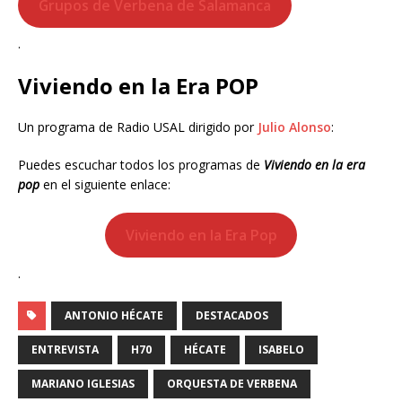
Grupos de Verbena de Salamanca
.
Viviendo en la Era POP
Un programa de Radio USAL dirigido por
Julio Alonso
:
Puedes escuchar todos los programas de
Viviendo en la era
pop
en el siguiente enlace:
Viviendo en la Era Pop
.
ANTONIO HÉCATE
DESTACADOS
ENTREVISTA
H70
HÉCATE
ISABELO
MARIANO IGLESIAS
ORQUESTA DE VERBENA