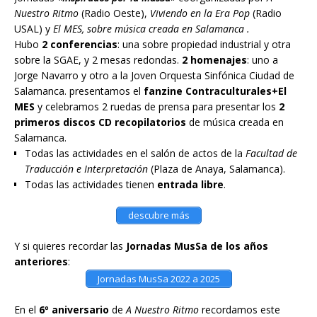
Nuestro Ritmo
(Radio Oeste),
Viviendo en la Era Pop
(Radio
USAL) y
El MES, sobre música creada en Salamanca .
Hubo
2 conferencias
: una sobre propiedad industrial y otra
sobre la SGAE, y 2 mesas redondas.
2 homenajes
: uno a
Jorge Navarro y otro a la Joven Orquesta Sinfónica Ciudad de
Salamanca. presentamos el
fanzine Contraculturales+El
MES
y celebramos 2 ruedas de prensa para presentar los
2
primeros discos CD recopilatorios
de música creada en
Salamanca.
Todas las actividades en el salón de actos de la
Facultad de
Traducción e Interpretación
(Plaza de Anaya, Salamanca).
Todas las actividades tienen
entrada libre
.
descubre más
Y si quieres recordar las
Jornadas MusSa de los años
anteriores
:
Jornadas MusSa 2022 a 2025
En el
6º aniversario
de
A Nuestro Ritmo
recordamos este