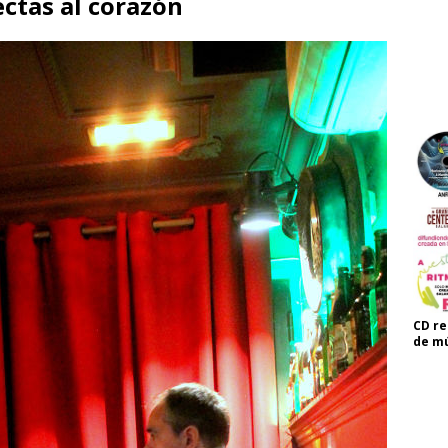
ectas al corazón
CD re
de mú