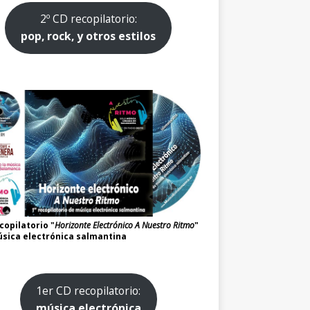
2º CD recopilatorio:
pop, rock, y otros estilos
copilatorio "
Horizonte Electrónico A Nuestro Ritmo
"
sica electrónica salmantina
1er CD recopilatorio:
música electrónica