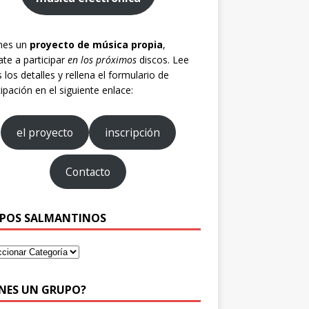
enes un
proyecto de música propia
,
te a participar
en los próximos
discos. Lee
 los detalles y rellena el formulario de
cipación en el siguiente enlace:
el proyecto
inscripción
Contacto
POS SALMANTINOS
ENES UN GRUPO?