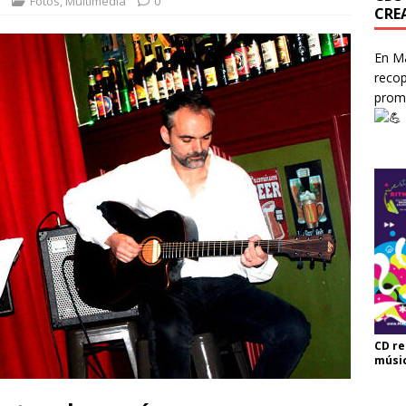
Fotos
,
Multimedia
0
CRE
En Ma
recop
prom
CD re
músi