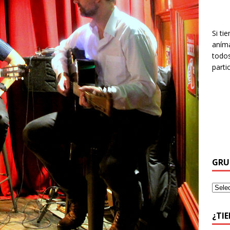
Si ti
aníma
todos
parti
GRU
¿TI