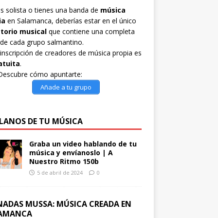
es solista o tienes una banda de
música
ia
en Salamanca, deberías estar en el único
ctorio musical
que contiene una completa
 de cada grupo salmantino.
inscripción de creadores de música propia es
atuita
.
Descubre cómo apuntarte:
Añade a tu grupo
LANOS DE TU MÚSICA
Graba un video hablando de tu
música y envíanoslo | A
Nuestro Ritmo 150b
5 de abril de 2024
0
NADAS MUSSA: MÚSICA CREADA EN
AMANCA