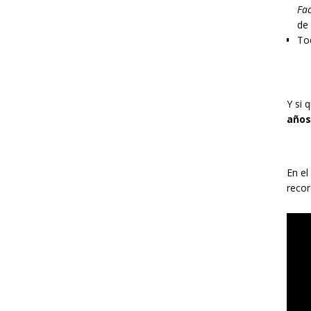
Fac
de
Tod
Y si 
años
En el
recor