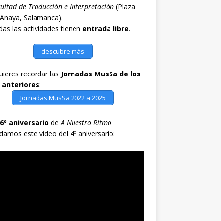
ultad de Traducción e Interpretación
(Plaza
 Anaya, Salamanca).
as las actividades tienen
entrada libre
.
descubre más
quieres recordar las
Jornadas MusSa de los
 anteriores
:
Jornadas MusSa 2022 a 2025
6º aniversario
de
A Nuestro Ritmo
damos este vídeo del 4º aniversario: