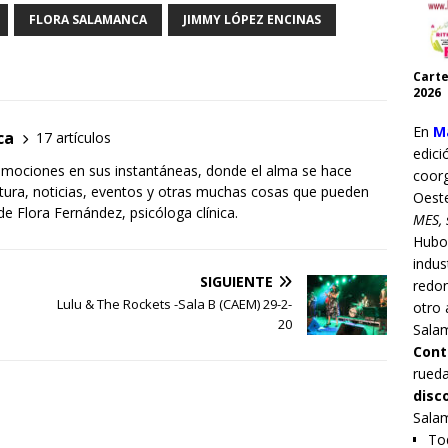
FLORA SALAMANCA
JIMMY LÓPEZ ENCINAS
Carte
2026
En
Ma
ca
17 artículos
edici
mociones en sus instantáneas, donde el alma se hace
coor
ltura, noticias, eventos y otras muchas cosas que pueden
Oest
 de Flora Fernández, psicóloga clínica.
MES, 
Hub
indus
SIGUIENTE
redo
Lulu & The Rockets -Sala B (CAEM) 29-2-
otro 
20
Sala
Cont
rueda
disc
Sala
Tod