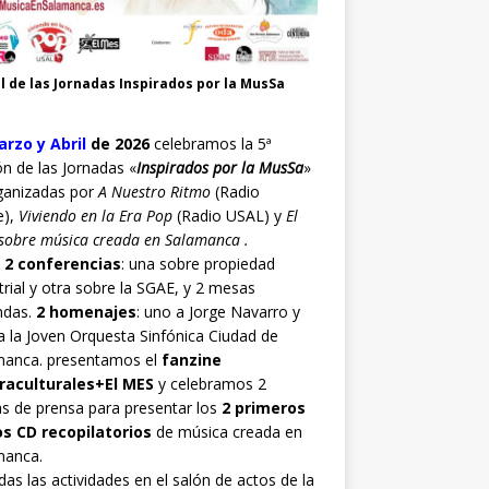
l de las Jornadas Inspirados por la MusSa
rzo y Abril
de 2026
celebramos la 5ª
ón de las Jornadas «
Inspirados por la MusSa
»
ganizadas por
A Nuestro Ritmo
(Radio
e),
Viviendo en la Era Pop
(Radio USAL) y
El
sobre música creada en Salamanca .
o
2 conferencias
: una sobre propiedad
trial y otra sobre la SGAE, y 2 mesas
ndas.
2 homenajes
: uno a Jorge Navarro y
a la Joven Orquesta Sinfónica Ciudad de
manca. presentamos el
fanzine
raculturales+El MES
y celebramos 2
s de prensa para presentar los
2 primeros
os CD recopilatorios
de música creada en
manca.
as las actividades en el salón de actos de la