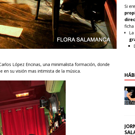
Si er
prop
dire
ficha
La 
gr
n Carlos López Encinas, una minimalista formación, donde
 en su visión mas intimista de la música.
HÁB
JOR
SAL