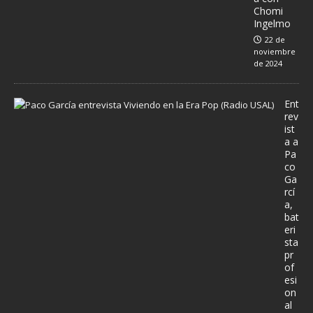
Chomi
Ingelmo
22 de
noviembre
de 2024
Ent
rev
ist
a a
Pa
co
Ga
rcí
a,
bat
eri
sta
pr
of
esi
on
al