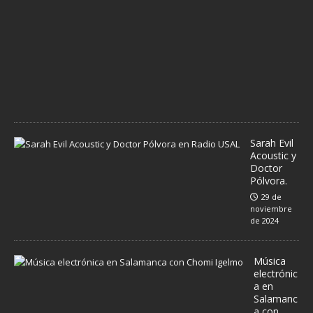
b
r
e
d
e
2
0
2
4
Sarah Evil
Acoustic y
Doctor
Pólvora.
29 de
noviembre
de 2024
Música
electrónic
a en
Salamanc
a con