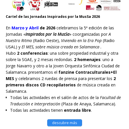
Cartel de las Jornadas Inspirados por la MusSa 2026
En
Marzo y Abril
de 2026
celebramos la 5ª edición de las
Jornadas «
Inspirados por la MusSa
» coorganizadas por
A
Nuestro Ritmo
(Radio Oeste),
Viviendo en la Era Pop
(Radio
USAL) y
El MES, sobre música creada en Salamanca .
Hubo
2 conferencias
: una sobre propiedad industrial y otra
sobre la SGAE, y 2 mesas redondas.
2 homenajes
: uno a
Jorge Navarro y otro a la Joven Orquesta Sinfónica Ciudad de
Salamanca. presentamos el
fanzine Contraculturales+El
MES
y celebramos 2 ruedas de prensa para presentar los
2
primeros discos CD recopilatorios
de música creada en
Salamanca.
Todas las actividades en el salón de actos de la
Facultad de
Traducción e Interpretación
(Plaza de Anaya, Salamanca).
Todas las actividades tienen
entrada libre
.
descubre más