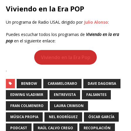
Viviendo en la Era POP
Un programa de Radio USAL dirigido por
Julio Alonso
:
Puedes escuchar todos los programas de
Viviendo en la era
pop
en el siguiente enlace:
Viviendo en la Era Pop
.
BENBOW
CARAMELORARO
DAVE DAGOMSA
EDWING VLADIMIR
ENTREVISTA
FALSANTES
FRAN COLMENERO
LAURA CRIMSON
MÚSICA PROPIA
NEL RODRÍGUEZ
ÓSCAR GARCÍA
PODCAST
RAÚL CALVO CREGO
RECOPILACIÓN