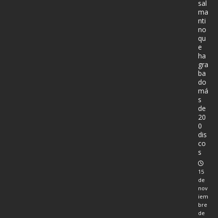
sal
ma
nti
no
qu
e
ha
gra
ba
do
má
s
de
20
0
dis
co
s
15
de
nov
iem
bre
de