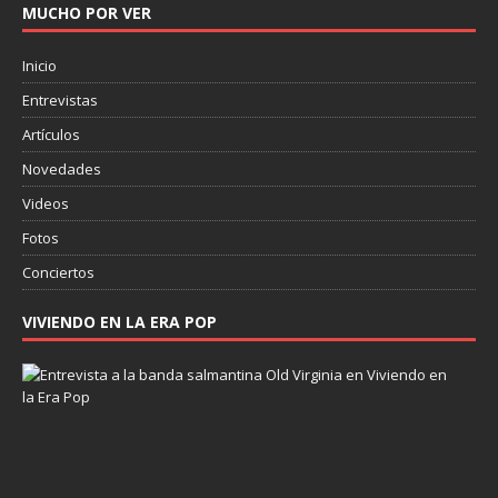
MUCHO POR VER
Inicio
Entrevistas
Artículos
Novedades
Videos
Fotos
Conciertos
VIVIENDO EN LA ERA POP
E
n
t
r
e
v
i