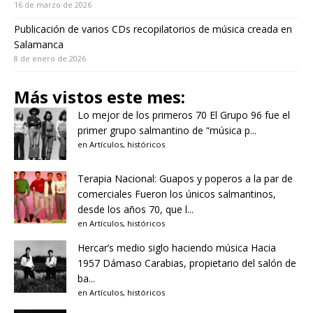
16 de marzo de 2026
Publicación de varios CDs recopilatorios de música creada en
Salamanca
8 de enero de 2026
Más vistos este mes:
Lo mejor de los primeros 70
El Grupo 96 fue el
primer grupo salmantino de “música p...
en
Artículos
,
históricos
Terapia Nacional: Guapos y poperos a la par de
comerciales
Fueron los únicos salmantinos,
desde los años 70, que l...
en
Artículos
,
históricos
Hercar’s medio siglo haciendo música
Hacia
1957 Dámaso Carabias, propietario del salón de
ba...
en
Artículos
,
históricos