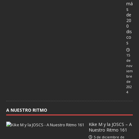
má
s
de
20
0
dis
co
s
15
de
nov
iem
bre
de
202
4
A NUESTRO RITMO
Kike M y la JOSCS – A
Nuestro Ritmo 161
5 de diciembre de