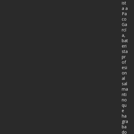
ist
a a
Pa
co
Ga
rcí
a,
bat
eri
sta
pr
of
esi
on
al
sal
ma
nti
no
qu
e
ha
gra
ba
do