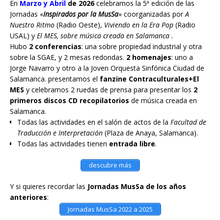
En
Marzo y Abril
de 2026
celebramos la 5ª edición de las
Jornadas «
Inspirados por la MusSa
» coorganizadas por
A
Nuestro Ritmo
(Radio Oeste),
Viviendo en la Era Pop
(Radio
USAL) y
El MES, sobre música creada en Salamanca .
Hubo
2 conferencias
: una sobre propiedad industrial y otra
sobre la SGAE, y 2 mesas redondas.
2 homenajes
: uno a
Jorge Navarro y otro a la Joven Orquesta Sinfónica Ciudad de
Salamanca. presentamos el
fanzine Contraculturales+El
MES
y celebramos 2 ruedas de prensa para presentar los
2
primeros discos CD recopilatorios
de música creada en
Salamanca.
Todas las actividades en el salón de actos de la
Facultad de
Traducción e Interpretación
(Plaza de Anaya, Salamanca).
Todas las actividades tienen
entrada libre
.
descubre más
Y si quieres recordar las
Jornadas MusSa de los años
anteriores
:
Jornadas MusSa 2022 a 2025