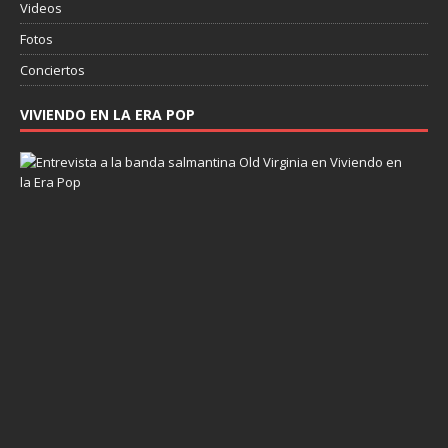
Videos
Fotos
Conciertos
VIVIENDO EN LA ERA POP
E
n
t
r
e
v
i
s
t
a
a
O
l
d
V
i