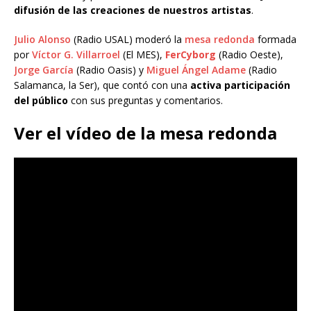
difusión de las creaciones de nuestros artistas
.
Julio Alonso
(Radio USAL) moderó la
mesa redonda
formada
por
Víctor G. Villarroel
(El MES),
FerCyborg
(Radio Oeste),
Jorge García
(Radio Oasis) y
Miguel Ángel Adame
(Radio
Salamanca, la Ser), que contó con una
activa participación
del público
con sus preguntas y comentarios.
Ver el vídeo de la mesa redonda