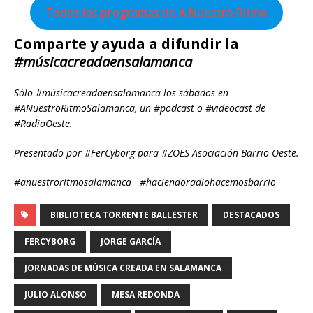
Todos los programas de A Nuestro Ritmo
Comparte y ayuda a difundir la
#músicacreadaensalamanca
Sólo #músicacreadaensalamanca los sábados en
#ANuestroRitmoSalamanca, un #podcast o #videocast de
#RadioOeste.
Presentado por #FerCyborg para #ZOES Asociación Barrio Oeste.
#anuestroritmosalamanca #haciendoradiohacemosbarrio
BIBLIOTECA TORRENTE BALLESTER
DESTACADOS
FERCYBORG
JORGE GARCÍA
JORNADAS DE MÚSICA CREADA EN SALAMANCA
JULIO ALONSO
MESA REDONDA