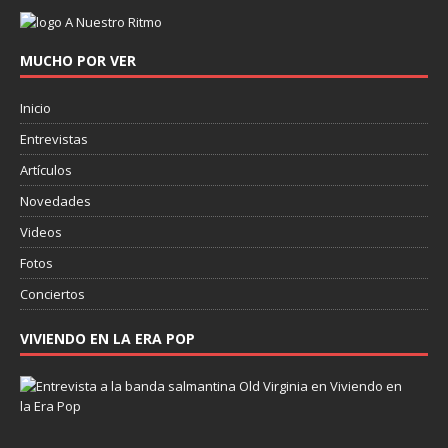
MUCHO POR VER
Inicio
Entrevistas
Artículos
Novedades
Videos
Fotos
Conciertos
VIVIENDO EN LA ERA POP
E
n
t
r