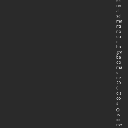
esi
on
al
sal
ma
nti
no
qu
e
ha
gra
ba
do
má
s
de
20
0
dis
co
s
15
de
nov