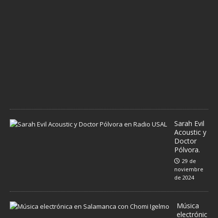
i
e
m
b
r
e
d
e
2
0
2
4
Sarah Evil
Acoustic y
Doctor
Pólvora.
29 de
noviembre
de 2024
Música
electrónic