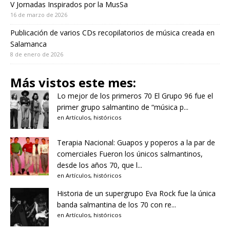
V Jornadas Inspirados por la MusSa
16 de marzo de 2026
Publicación de varios CDs recopilatorios de música creada en
Salamanca
8 de enero de 2026
Más vistos este mes:
Lo mejor de los primeros 70
El Grupo 96 fue el
primer grupo salmantino de “música p...
en
Artículos
,
históricos
Terapia Nacional: Guapos y poperos a la par de
comerciales
Fueron los únicos salmantinos,
desde los años 70, que l...
en
Artículos
,
históricos
Historia de un supergrupo
Eva Rock fue la única
banda salmantina de los 70 con re...
en
Artículos
,
históricos