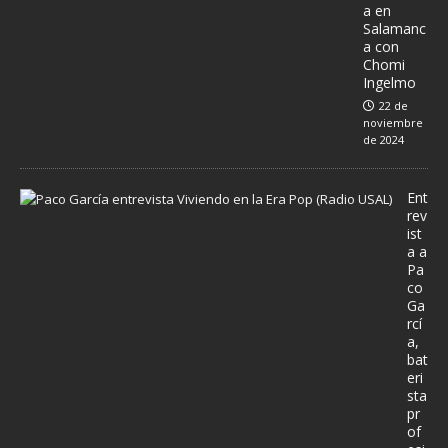
a en
Salamanc
a con
Chomi
Ingelmo
22 de
noviembre
de 2024
Ent
rev
ist
a a
Pa
co
Ga
rcí
a,
bat
eri
sta
pr
of