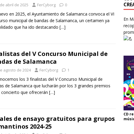
CRE
de abril de 2025
FerCyborg
0
evo en 2025, el Ayuntamiento de Salamanca convoca el VI
En Ma
rso municipal de bandas de Salamanca, un certamen ya
recop
lidado que ha ido destacando
[…]
prom
alistas del V Concurso Municipal de
das de Salamanca
de agosto de 2024
FerCyborg
1
nocemos los 3 finalistas del V Concurso Municipal de
s de Salamanca que lucharán por los 3 grandes premios
 concierto que ofrecerán
[…]
CD re
ales de ensayo gratuitos para grupos
músi
mantinos 2024-25