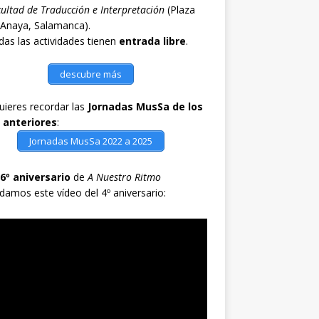
ultad de Traducción e Interpretación
(Plaza
 Anaya, Salamanca).
as las actividades tienen
entrada libre
.
descubre más
quieres recordar las
Jornadas MusSa de los
 anteriores
:
Jornadas MusSa 2022 a 2025
6º aniversario
de
A Nuestro Ritmo
damos este vídeo del 4º aniversario: