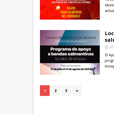
Munic
actu
Loc
sal
20 
El Ay
progr
ensay
1
2
3
»