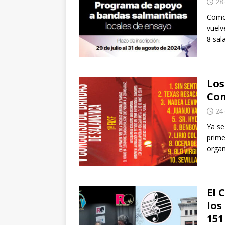
28 
Como 
vuelv
8 sal
Los
Con
24
Ya se
prime
organ
El 
los
151