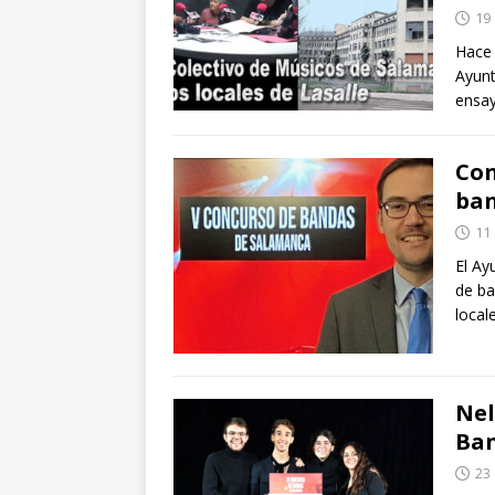
19 
Hace 
Ayunt
ensay
Con
ban
11
El Ay
de ba
local
Nel
Ban
23