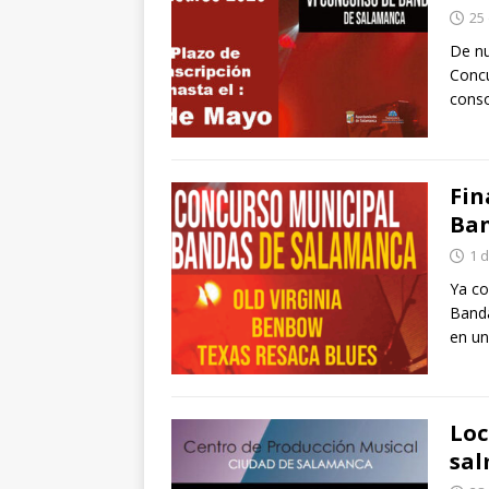
25 
De nu
Concu
conso
Fin
Ban
1 
Ya co
Banda
en un
Loc
sal