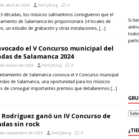
de abril de 2024
FerCyborg
0
3 décadas, los músicos salmantinos consiguieron que el
Si ti
amiento de Salamanca les proporcionara 24 locales de
aníma
o, un estudio de grabación y otras instalaciones,
[…]
todos
parti
vocado el V Concurso municipal del
das de Salamanca 2024
 de marzo de 2024
FerCyborg
3
untamiento de Salamanca convoca el V Concurso municipal
ndas de Salamanca, una oportunidad para los músicos
es de conseguir importantes premios que detallaremos
[…]
GRU
 Rodríguez ganó un IV Concurso de
das sin rock
¿TI
 de septiembre de 2023
FerCyborg
0