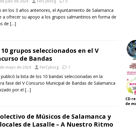
de julio de 2024
FerCyborg
0
en los 3 años anteriores, el Ayuntamiento de Salamanca
e a ofrecer su apoyo a los grupos salmantinos en forma de
as de
[…]
 10 grupos seleccionados en el V
curso de Bandas
 de mayo de 2024
FerCyborg
1
 publicó la lista de los 10 bandas seleccionadas en la
ra fase del V Concurso Municipal de Bandas de Salamanca
izado por el
[…]
CD re
de mú
Colectivo de Músicos de Salamanca y
 locales de Lasalle – A Nuestro Ritmo