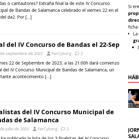
as o cantautores? Extraña final la de este IV Concurso
Si er
ipal de Bandas de Salamanca celebrado el viernes 22 en el
prop
 del da2. Por
[…]
dire
ficha
La 
gr
al del IV Concurso de Bandas el 22-Sep
 de septiembre de 2023
FerCyborg
2
ernes 22 de Septiembre de 2023, a las 21:00h dará comienzo
nal del IV Concurso Municipal de Bandas de Salamanca, un
rtante acontecimiento
[…]
HÁB
alistas del IV Concurso Municipal de
das de Salamanca
de julio de 2023
FerCyborg
2
JOR
SAL
 ha publicado la lista de los 3 finalistas del IV Concurso