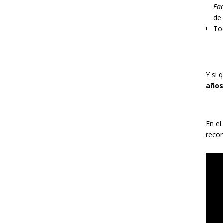
Fac
de
Tod
Y si 
años
En el
recor