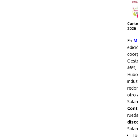
Carte
2026
En
Ma
edici
coor
Oest
MES, 
Hub
indus
redo
otro 
Sala
Cont
rueda
disc
Sala
Tod