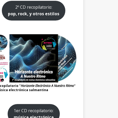
2º CD recopilatorio:
pop, rock, y otros estilos
copilatorio "
Horizonte Electrónico A Nuestro Ritmo
"
sica electrónica salmantina
1er CD recopilatorio:
música electrónica