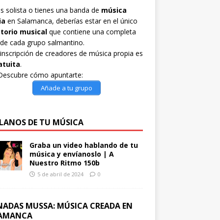
es solista o tienes una banda de
música
ia
en Salamanca, deberías estar en el único
ctorio musical
que contiene una completa
 de cada grupo salmantino.
inscripción de creadores de música propia es
atuita
.
Descubre cómo apuntarte:
Añade a tu grupo
LANOS DE TU MÚSICA
Graba un video hablando de tu
música y envíanoslo | A
Nuestro Ritmo 150b
5 de abril de 2024
0
NADAS MUSSA: MÚSICA CREADA EN
AMANCA