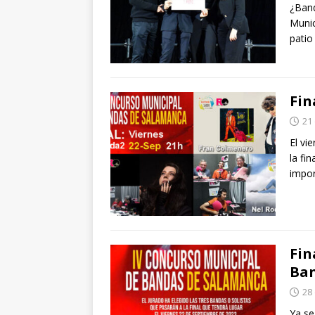
¿Band
Munic
patio
Fin
21
El vi
la fi
impo
Fin
Ban
28 
Ya se