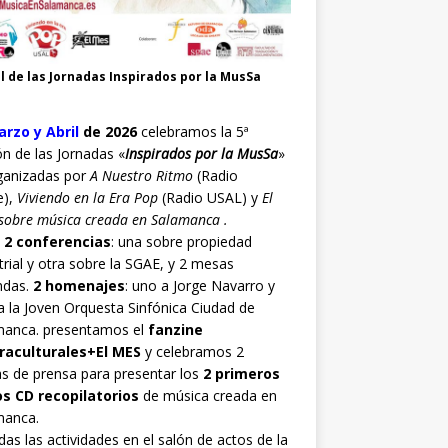
l de las Jornadas Inspirados por la MusSa
rzo y Abril
de 2026
celebramos la 5ª
ón de las Jornadas «
Inspirados por la MusSa
»
ganizadas por
A Nuestro Ritmo
(Radio
e),
Viviendo en la Era Pop
(Radio USAL) y
El
sobre música creada en Salamanca .
o
2 conferencias
: una sobre propiedad
trial y otra sobre la SGAE, y 2 mesas
ndas.
2 homenajes
: uno a Jorge Navarro y
a la Joven Orquesta Sinfónica Ciudad de
manca. presentamos el
fanzine
raculturales+El MES
y celebramos 2
s de prensa para presentar los
2 primeros
os CD recopilatorios
de música creada en
manca.
as las actividades en el salón de actos de la