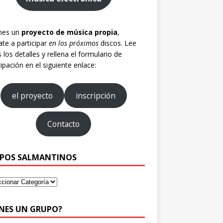
enes un
proyecto de música propia
,
te a participar
en los próximos
discos. Lee
 los detalles y rellena el formulario de
cipación en el siguiente enlace:
el proyecto
inscripción
Contacto
POS SALMANTINOS
ENES UN GRUPO?