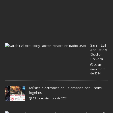
r
e
d
e
2
0
2
4
Sarah Evil
Acoustic y
Doctor
Pólvora.
29 de
noviembre
de 2024
Música electrónica en Salamanca con Chomi
Ingelmo
22 de noviembre de 2024