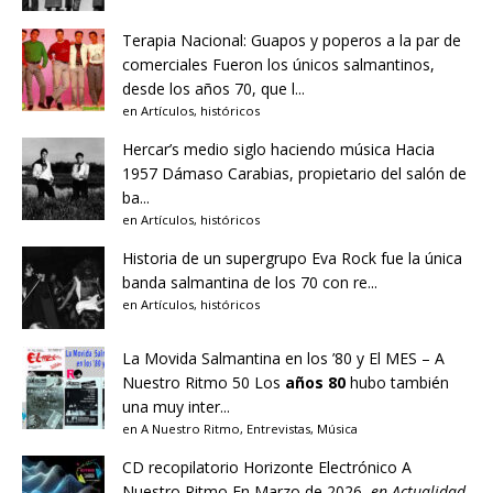
Terapia Nacional: Guapos y poperos a la par de
comerciales
Fueron los únicos salmantinos,
desde los años 70, que l...
en
Artículos
,
históricos
Hercar’s medio siglo haciendo música
Hacia
1957 Dámaso Carabias, propietario del salón de
ba...
en
Artículos
,
históricos
Historia de un supergrupo
Eva Rock fue la única
banda salmantina de los 70 con re...
en
Artículos
,
históricos
La Movida Salmantina en los ’80 y El MES – A
Nuestro Ritmo 50
Los
años 80
hubo también
una muy inter...
en
A Nuestro Ritmo
,
Entrevistas
,
Música
CD recopilatorio Horizonte Electrónico A
Nuestro Ritmo
En Marzo de 2026,
en
Actualidad
,