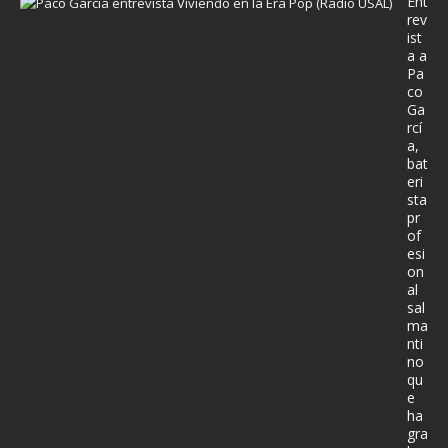
Ent
rev
ist
a a
Pa
co
Ga
rcí
a,
bat
eri
sta
pr
of
esi
on
al
sal
ma
nti
no
qu
e
ha
gra