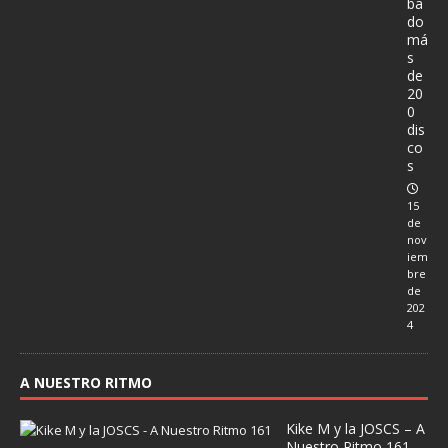
ba
do
má
s
de
20
0
dis
co
s
15
de
nov
iem
bre
de
202
4
A NUESTRO RITMO
Kike M y la JOSCS – A
Nuestro Ritmo 161