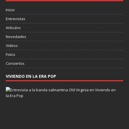
Inicio
Entrevistas
Artículos
Novedades
Videos
Fotos
Conciertos
VIVIENDO EN LA ERA POP
E
n
t
r
e
v
i
s