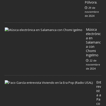
Pólvora.
29 de
noviembre
de 2024
Música
electrónic
a en
Salamanc
a con
Chomi
Ingelmo
22 de
noviembre
de 2024
Ent
rev
ist
a a
Pa
co