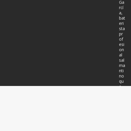
Ga
rcí
a,
bat
eri
sta
pr
of
esi
on
al
sal
ma
nti
no
qu
e
ha
gra
ba
do
má
s
de
20