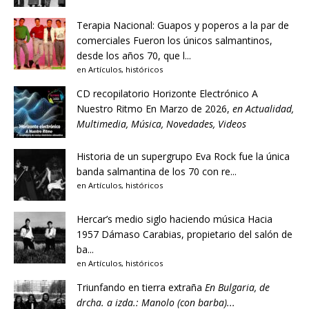
Terapia Nacional: Guapos y poperos a la par de
comerciales
Fueron los únicos salmantinos,
desde los años 70, que l...
en
Artículos
,
históricos
CD recopilatorio Horizonte Electrónico A
Nuestro Ritmo
En Marzo de 2026,
en
Actualidad
,
Multimedia
,
Música
,
Novedades
,
Videos
Historia de un supergrupo
Eva Rock fue la única
banda salmantina de los 70 con re...
en
Artículos
,
históricos
Hercar’s medio siglo haciendo música
Hacia
1957 Dámaso Carabias, propietario del salón de
ba...
en
Artículos
,
históricos
Triunfando en tierra extraña
En Bulgaria, de
drcha. a izda.: Manolo (con barba)...