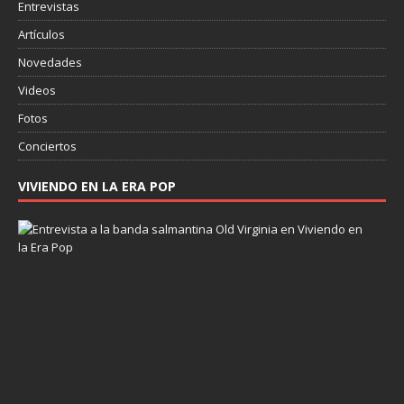
Entrevistas
Artículos
Novedades
Videos
Fotos
Conciertos
VIVIENDO EN LA ERA POP
E
n
t
r
e
v
i
s
t
a
a