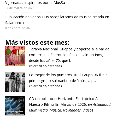
V Jornadas Inspirados por la MusSa
16 de marzo de 2026
Publicación de varios CDs recopilatorios de música creada en
Salamanca
8 de enero de 2026
Más vistos este mes:
Terapia Nacional: Guapos y poperos a la par de
comerciales
Fueron los únicos salmantinos,
desde los años 70, que l...
en
Artículos
,
históricos
Lo mejor de los primeros 70
El Grupo 96 fue el
primer grupo salmantino de “música p...
en
Artículos
,
históricos
CD recopilatorio Horizonte Electrónico A
Nuestro Ritmo
En Marzo de 2026,
en
Actualidad
,
Multimedia
,
Música
,
Novedades
,
Videos