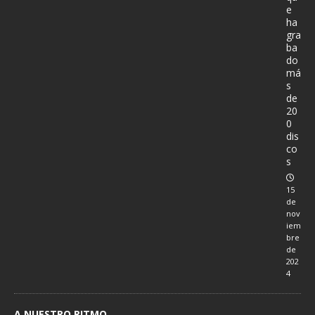
e
ha
gra
ba
do
má
s
de
20
0
dis
co
s
15
de
nov
iem
bre
de
202
4
A NUESTRO RITMO