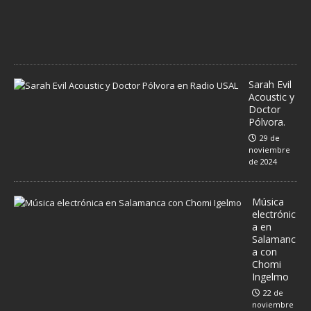
2
0
2
4
Sarah Evil
Acoustic y
Doctor
Pólvora.
29 de
noviembre
de 2024
Música
electrónic
a en
Salamanc
a con
Chomi
Ingelmo
22 de
noviembre