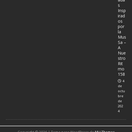
s
Insp
irad
os
por
la
Mus
Sa –
A
Nue
stro
Rit
mo
158
4
de
octu
bre
de
202
4