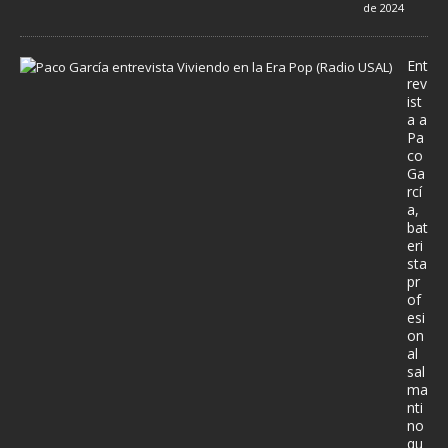
de 2024
Ent
rev
ist
a a
Pa
co
Ga
rcí
a,
bat
eri
sta
pr
of
esi
on
al
sal
ma
nti
no
qu