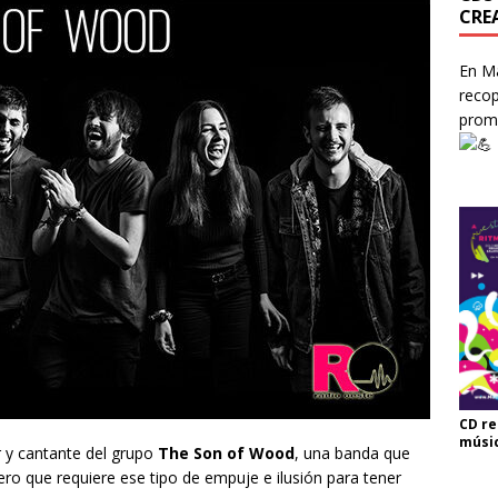
CRE
En Ma
recop
prom
CD re
músi
 y cantante del grupo
The Son of Wood
, una banda que
 pero que requiere ese tipo de empuje e ilusión para tener