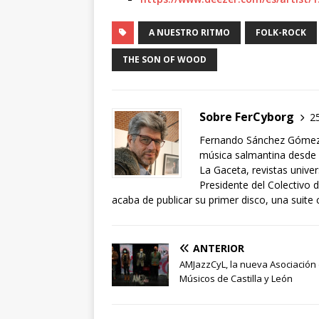
A NUESTRO RITMO
FOLK-ROCK
THE SON OF WOOD
Sobre FerCyborg
25
Fernando Sánchez Gómez, 
música salmantina desde l
La Gaceta, revistas unive
Presidente del Colectivo
acaba de publicar su primer disco, una suite
ANTERIOR
AMJazzCyL, la nueva Asociación
Músicos de Castilla y León