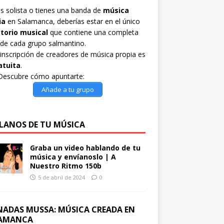
es solista o tienes una banda de
música
ia
en Salamanca, deberías estar en el único
ctorio musical
que contiene una completa
 de cada grupo salmantino.
inscripción de creadores de música propia es
atuita
.
Descubre cómo apuntarte:
Añade a tu grupo
LANOS DE TU MÚSICA
Graba un video hablando de tu
música y envíanoslo | A
Nuestro Ritmo 150b
5 de abril de 2024
0
NADAS MUSSA: MÚSICA CREADA EN
AMANCA