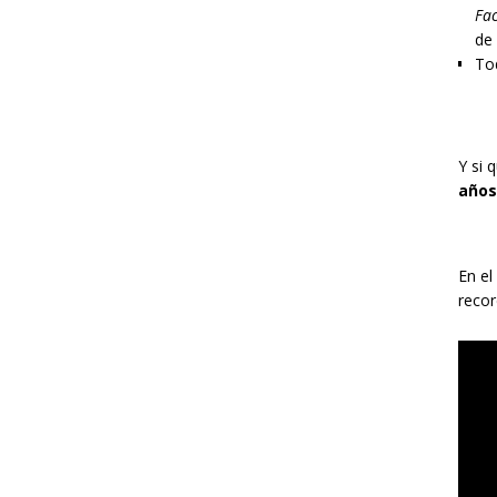
Fac
de
Tod
Y si 
años
En el
recor