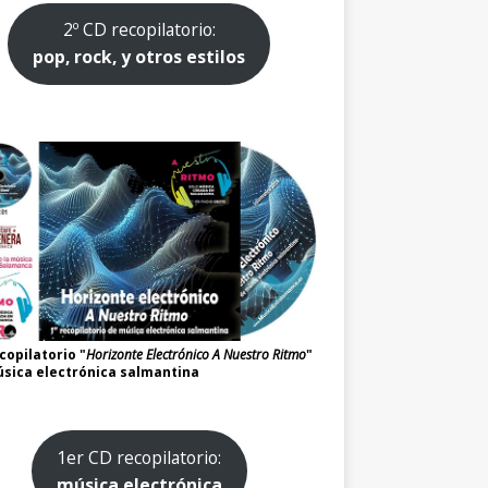
2º CD recopilatorio:
pop, rock, y otros estilos
copilatorio "
Horizonte Electrónico A Nuestro Ritmo
"
sica electrónica salmantina
1er CD recopilatorio:
música electrónica