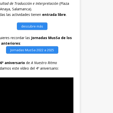
ultad de Traducción e Interpretación
(Plaza
 Anaya, Salamanca).
as las actividades tienen
entrada libre
.
descubre más
quieres recordar las
Jornadas MusSa de los
 anteriores
:
Jornadas MusSa 2022 a 2025
6º aniversario
de
A Nuestro Ritmo
damos este vídeo del 4º aniversario: