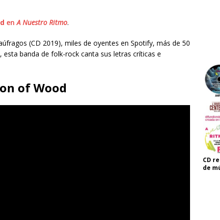
od
en
A Nuestro Ritmo
.
Naúfragos (CD 2019), miles de oyentes en Spotify, más de 50
 esta banda de folk-rock canta sus letras críticas e
 Son of Wood
CD re
de mú