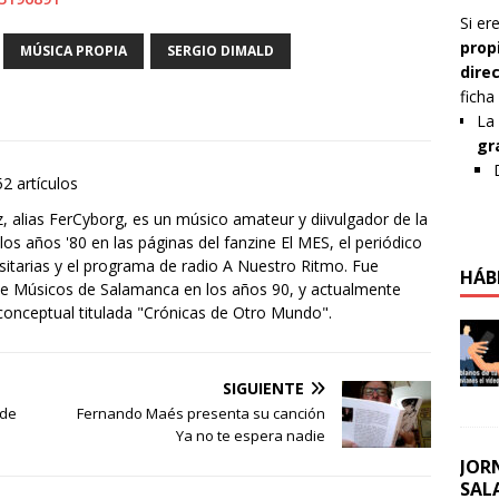
Si er
prop
MÚSICA PROPIA
SERGIO DIMALD
dire
ficha
La 
gr
2 artículos
alias FerCyborg, es un músico amateur y diivulgador de la
os años '80 en las páginas del fanzine El MES, el periódico
rsitarias y el programa de radio A Nuestro Ritmo. Fue
HÁB
 de Músicos de Salamanca en los años 90, y actualmente
 conceptual titulada "Crónicas de Otro Mundo".
SIGUIENTE
 de
Fernando Maés presenta su canción
Ya no te espera nadie
JOR
SAL