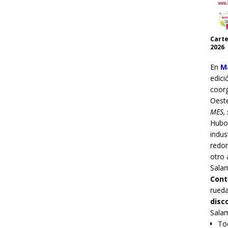
Carte
2026
En
Ma
edici
coor
Oest
MES, 
Hub
indus
redo
otro 
Sala
Cont
rueda
disc
Sala
Tod