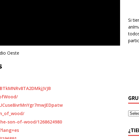
Si ti
aníma
todos
parti
adio Oeste
s
19FBTkMNRv8TA2DMkjJVJB
nofWood/
GRU
/UCuse8ivrMnYgr7mwJEDpatw
n_of_wood/
t/the-son-of-wood/1268624980
¿TI
?lang=es
13196891