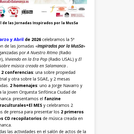
l de las Jornadas Inspirados por la MusSa
rzo y Abril
de 2026
celebramos la 5ª
ón de las Jornadas «
Inspirados por la MusSa
»
ganizadas por
A Nuestro Ritmo
(Radio
e),
Viviendo en la Era Pop
(Radio USAL) y
El
sobre música creada en Salamanca .
o
2 conferencias
: una sobre propiedad
trial y otra sobre la SGAE, y 2 mesas
ndas.
2 homenajes
: uno a Jorge Navarro y
a la Joven Orquesta Sinfónica Ciudad de
manca. presentamos el
fanzine
raculturales+El MES
y celebramos 2
s de prensa para presentar los
2 primeros
os CD recopilatorios
de música creada en
manca.
as las actividades en el salón de actos de la