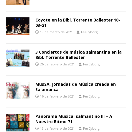
Coyote en la Bibl. Torrente Ballester 18-
03-21
18 de marzo de 2021
FerCyborg
3 Conciertos de música salmantina en la
Bibl. Torrente Ballester
26 de febrero de 2021
FerCyborg
MusSA, Jornadas de Música creada en
Salamanca
16 de febrero de 2021
FerCyborg
Panorama Musical salmantino III – A
Nuestro Ritmo 71
13 de febrero de 2021
FerCyborg