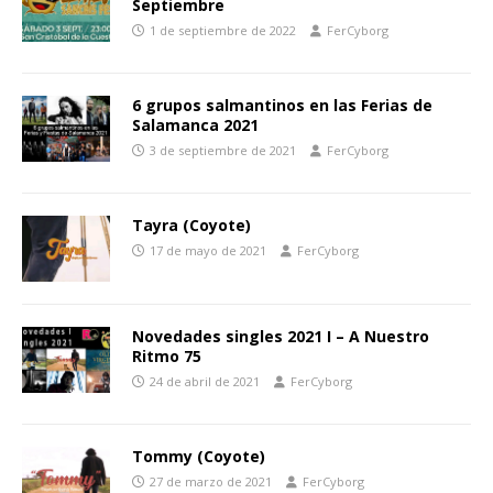
Septiembre
1 de septiembre de 2022
FerCyborg
6 grupos salmantinos en las Ferias de
Salamanca 2021
3 de septiembre de 2021
FerCyborg
Tayra (Coyote)
17 de mayo de 2021
FerCyborg
Novedades singles 2021 I – A Nuestro
Ritmo 75
24 de abril de 2021
FerCyborg
Tommy (Coyote)
27 de marzo de 2021
FerCyborg