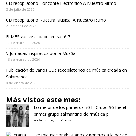
CD recopilatorio Horizonte Electrónico A Nuestro Ritmo
5 de julio de 2026
CD recopilatorio Nuestra Música, A Nuestro Ritmo
29 de abril de 2026
El MES vuelve al papel en su nº 7
19 de marzo de 2026
V Jornadas Inspirados por la MusSa
16 de marzo de 2026
Publicación de varios CDs recopilatorios de música creada en
Salamanca
8 de enero de 2026
Más vistos este mes:
Lo mejor de los primeros 70
El Grupo 96 fue el
primer grupo salmantino de “música p...
en
Artículos
,
históricos
Terapia Nacional: Guapos y poperos a la par de