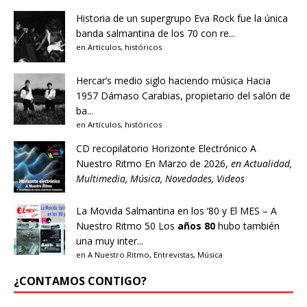
Historia de un supergrupo
Eva Rock fue la única
banda salmantina de los 70 con re...
en
Artículos
,
históricos
Hercar’s medio siglo haciendo música
Hacia
1957 Dámaso Carabias, propietario del salón de
ba...
en
Artículos
,
históricos
CD recopilatorio Horizonte Electrónico A
Nuestro Ritmo
En Marzo de 2026,
en
Actualidad
,
Multimedia
,
Música
,
Novedades
,
Videos
La Movida Salmantina en los ’80 y El MES – A
Nuestro Ritmo 50
Los
años 80
hubo también
una muy inter...
en
A Nuestro Ritmo
,
Entrevistas
,
Música
¿CONTAMOS CONTIGO?