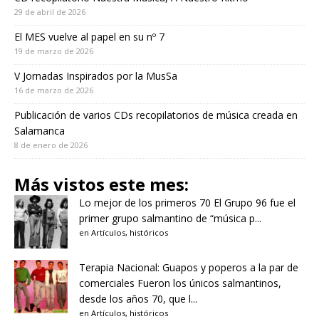
29 de abril de 2026
El MES vuelve al papel en su nº 7
19 de marzo de 2026
V Jornadas Inspirados por la MusSa
16 de marzo de 2026
Publicación de varios CDs recopilatorios de música creada en
Salamanca
8 de enero de 2026
Más vistos este mes:
Lo mejor de los primeros 70
El Grupo 96 fue el
primer grupo salmantino de “música p...
en
Artículos
,
históricos
Terapia Nacional: Guapos y poperos a la par de
comerciales
Fueron los únicos salmantinos,
desde los años 70, que l...
en
Artículos
,
históricos