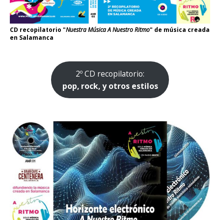
CD recopilatorio "
Nuestra Música A Nuestro Ritmo
" de música creada
en Salamanca
2º CD recopilatorio:
pop, rock, y otros estilos