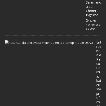
Salamanc
a con
Chomi
Ingelmo
22 de
noviembre
de 2024
Ent
rev
ist
a a
Pa
co
Ga
rcí
a,
bat
eri
sta
pr
of
esi