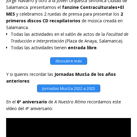
Jorge Navarro y otro a la Joven Orquesta Sinfónica Ciudad de
Salamanca. presentamos el
fanzine Contraculturales+El
MES
y celebramos 2 ruedas de prensa para presentar los
2
primeros discos CD recopilatorios
de música creada en
Salamanca.
Todas las actividades en el salón de actos de la
Facultad de
Traducción e Interpretación
(Plaza de Anaya, Salamanca).
Todas las actividades tienen
entrada libre
.
descubre más
Y si quieres recordar las
Jornadas MusSa de los años
anteriores
:
Jornadas MusSa 2022 a 2025
En el
6º aniversario
de
A Nuestro Ritmo
recordamos este
vídeo del 4º aniversario: