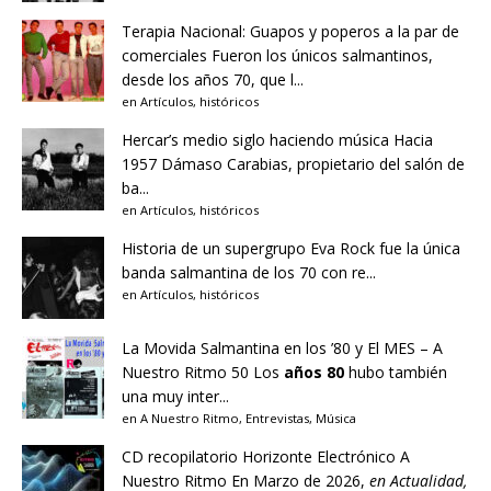
Terapia Nacional: Guapos y poperos a la par de
comerciales
Fueron los únicos salmantinos,
desde los años 70, que l...
en
Artículos
,
históricos
Hercar’s medio siglo haciendo música
Hacia
1957 Dámaso Carabias, propietario del salón de
ba...
en
Artículos
,
históricos
Historia de un supergrupo
Eva Rock fue la única
banda salmantina de los 70 con re...
en
Artículos
,
históricos
La Movida Salmantina en los ’80 y El MES – A
Nuestro Ritmo 50
Los
años 80
hubo también
una muy inter...
en
A Nuestro Ritmo
,
Entrevistas
,
Música
CD recopilatorio Horizonte Electrónico A
Nuestro Ritmo
En Marzo de 2026,
en
Actualidad
,