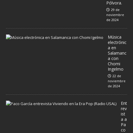
Pólvora.
29 de
noviembre
de 2024
Música
electrónic
a en
Salamanc
a con
Chomi
Ingelmo
22 de
noviembre
de 2024
Ent
rev
ist
a a
Pa
co