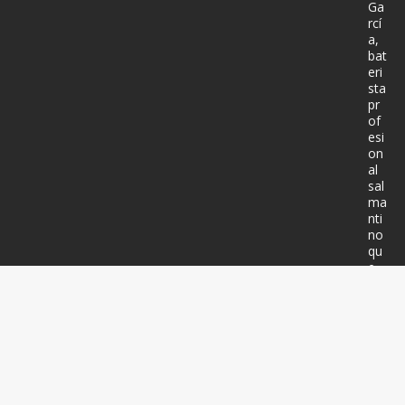
Ga
rcí
a,
bat
eri
sta
pr
of
esi
on
al
sal
ma
nti
no
qu
e
ha
gra
ba
do
má
s
de
20