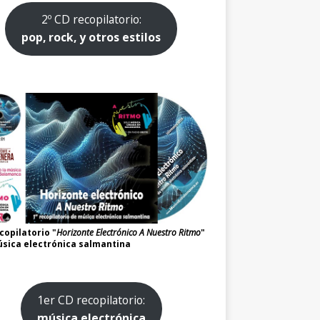
2º CD recopilatorio:
pop, rock, y otros estilos
copilatorio "
Horizonte Electrónico A Nuestro Ritmo
"
sica electrónica salmantina
1er CD recopilatorio:
música electrónica