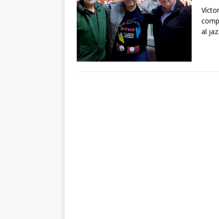
Vícto
compo
al ja