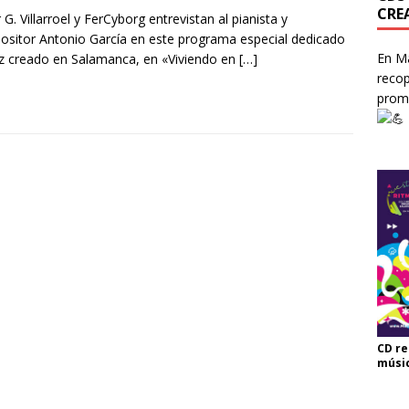
CRE
r G. Villarroel y FerCyborg entrevistan al pianista y
sitor Antonio García en este programa especial dedicado
En Ma
zz creado en Salamanca, en «Viviendo en
[…]
recop
prom
CD re
músi