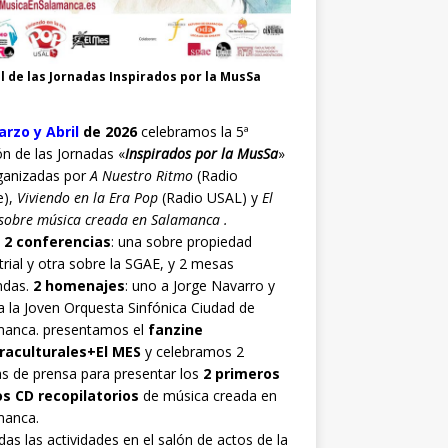
l de las Jornadas Inspirados por la MusSa
rzo y Abril
de 2026
celebramos la 5ª
ón de las Jornadas «
Inspirados por la MusSa
»
ganizadas por
A Nuestro Ritmo
(Radio
e),
Viviendo en la Era Pop
(Radio USAL) y
El
sobre música creada en Salamanca .
o
2 conferencias
: una sobre propiedad
trial y otra sobre la SGAE, y 2 mesas
ndas.
2 homenajes
: uno a Jorge Navarro y
a la Joven Orquesta Sinfónica Ciudad de
manca. presentamos el
fanzine
raculturales+El MES
y celebramos 2
s de prensa para presentar los
2 primeros
os CD recopilatorios
de música creada en
manca.
as las actividades en el salón de actos de la