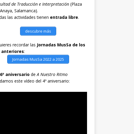
ultad de Traducción e Interpretación
(Plaza
 Anaya, Salamanca).
as las actividades tienen
entrada libre
.
descubre más
quieres recordar las
Jornadas MusSa de los
 anteriores
:
Jornadas MusSa 2022 a 2025
6º aniversario
de
A Nuestro Ritmo
damos este vídeo del 4º aniversario: