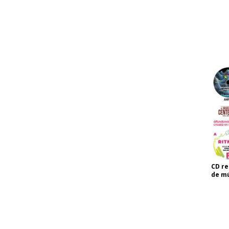
CD re
de mú