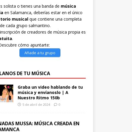
es solista o tienes una banda de
música
ia
en Salamanca, deberías estar en el único
ctorio musical
que contiene una completa
 de cada grupo salmantino.
inscripción de creadores de música propia es
atuita
.
Descubre cómo apuntarte:
Añade a tu grupo
LANOS DE TU MÚSICA
Graba un video hablando de tu
música y envíanoslo | A
Nuestro Ritmo 150b
5 de abril de 2024
0
NADAS MUSSA: MÚSICA CREADA EN
AMANCA