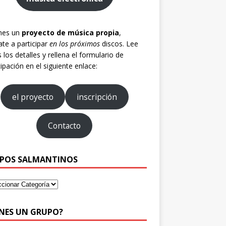
enes un
proyecto de música propia
,
te a participar
en los próximos
discos. Lee
 los detalles y rellena el formulario de
cipación en el siguiente enlace:
el proyecto
inscripción
Contacto
POS SALMANTINOS
ENES UN GRUPO?