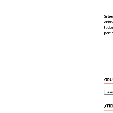
Si ti
aníma
todos
parti
GRU
¿TI