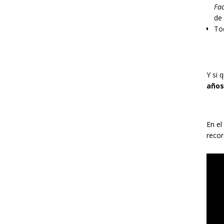
Fac
de
Tod
Y si 
años
En el
recor