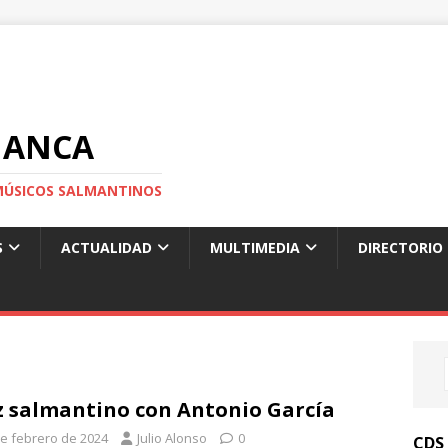
MANCA
S MÚSICOS SALMANTINOS
S
ACTUALIDAD
MULTIMEDIA
DIRECTORIO
z salmantino con Antonio García
de febrero de 2024
Julio Alonso
0
CDS