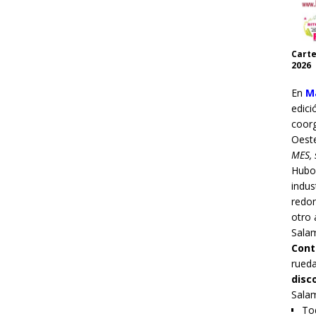
Carte
2026
En
Ma
edici
coor
Oest
MES, 
Hub
indus
redo
otro 
Sala
Cont
rueda
disc
Sala
Tod