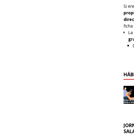
Si er
prop
dire
ficha
La 
gr
HÁB
JOR
SAL