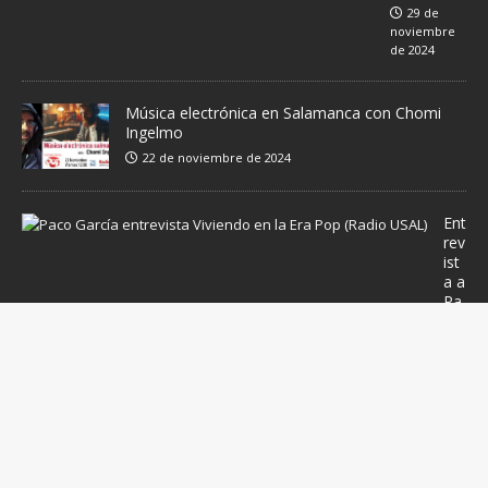
29 de
noviembre
de 2024
Música electrónica en Salamanca con Chomi
Ingelmo
22 de noviembre de 2024
Ent
rev
ist
a a
Pa
co
Ga
rcí
a,
bat
eri
sta
pr
of