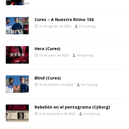
Cures – A Nuestro Ritmo 136
26 de agosto de 2023
FerCyborg
Hera (Cures)
25 de junio de 2023
FerCyborg
Blind (Cures)
14 de febrero de 2023
FerCyborg
Rebelión en el pentagrama (Cyborg)
6 de diciembre de 2022
FerCyborg