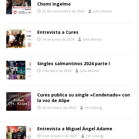
Chomi Ingelmo
22 de noviembre de 2024
Julio Alonso
Entrevista a Cures
14 de junio de 2024
Julio Alonso
Singles salmantinos 2024 parte I
6 de abril de 2024
Julio Alonso
Cures publica su single «Condenado» con
la voz de Alipe
26 de enero de 2024
FerCyborg
Entrevista a Miguel Ángel Adame
6 de octubre de 2023
FerCyborg