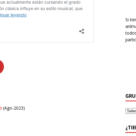
Si ti
aníma
todos
parti
GRU
o
(Ago-2023)
¿TI