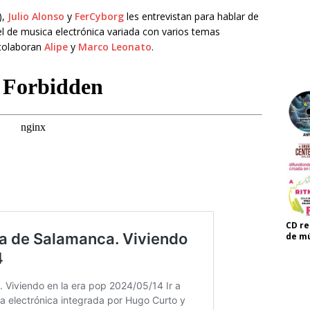
),
Julio Alonso
y
FerCyborg
les entrevistan para hablar de
el de musica electrónica variada con varios temas
 colaboran
Alipe
y
Marco Leonato
.
CD re
de mú