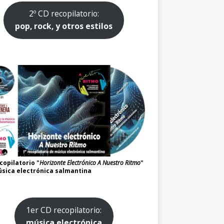
2º CD recopilatorio:
pop, rock, y otros estilos
copilatorio "
Horizonte Electrónico A Nuestro Ritmo
"
sica electrónica salmantina
1er CD recopilatorio:
música electrónica