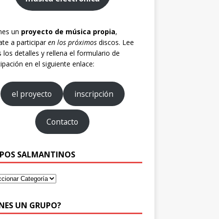
enes un
proyecto de música propia
,
te a participar
en los próximos
discos. Lee
 los detalles y rellena el formulario de
cipación en el siguiente enlace:
el proyecto
inscripción
Contacto
POS SALMANTINOS
ENES UN GRUPO?