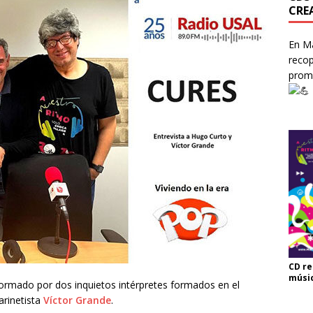
CRE
En Ma
recop
prom
CD re
músi
ormado por dos inquietos intérpretes formados en el
larinetista
Víctor Grande
.