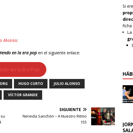
Si er
prop
dire
ficha
La 
gr
io Alonso
:
viendo en la era pop
en el siguiente enlace:
endo en la Era Pop
HÁB
BORG
HUGO CURTO
JULIO ALONSO
VÍCTOR GRANDE
SIGUIENTE
 su
Nereida Sanchón – A Nuestro Ritmo
4
155
JOR
SAL