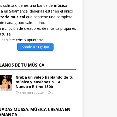
es solista o tienes una banda de
música
ia
en Salamanca, deberías estar en el único
ctorio musical
que contiene una completa
 de cada grupo salmantino.
inscripción de creadores de música propia es
atuita
.
Descubre cómo apuntarte:
Añade a tu grupo
LANOS DE TU MÚSICA
Graba un video hablando de tu
música y envíanoslo | A
Nuestro Ritmo 150b
5 de abril de 2024
0
NADAS MUSSA: MÚSICA CREADA EN
AMANCA