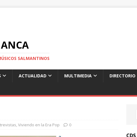
MANCA
S MÚSICOS SALMANTINOS
S
ACTUALIDAD
MULTIMEDIA
DIRECTORIO
trevistas
,
Viviendo en la Era Pop
0
CDS