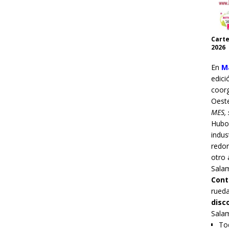
Carte
2026
En
Ma
edici
coor
Oest
MES, 
Hub
indus
redo
otro 
Sala
Cont
rueda
disc
Sala
Tod