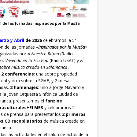
l de las Jornadas Inspirados por la MusSa
rzo y Abril
de 2026
celebramos la 5ª
ón de las Jornadas «
Inspirados por la MusSa
»
ganizadas por
A Nuestro Ritmo
(Radio
e),
Viviendo en la Era Pop
(Radio USAL) y
El
sobre música creada en Salamanca .
o
2 conferencias
: una sobre propiedad
trial y otra sobre la SGAE, y 2 mesas
ndas.
2 homenajes
: uno a Jorge Navarro y
a la Joven Orquesta Sinfónica Ciudad de
manca. presentamos el
fanzine
raculturales+El MES
y celebramos 2
s de prensa para presentar los
2 primeros
os CD recopilatorios
de música creada en
manca.
as las actividades en el salón de actos de la