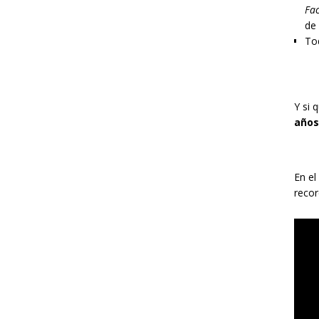
Fac
de
Tod
Y si 
años
En el
recor