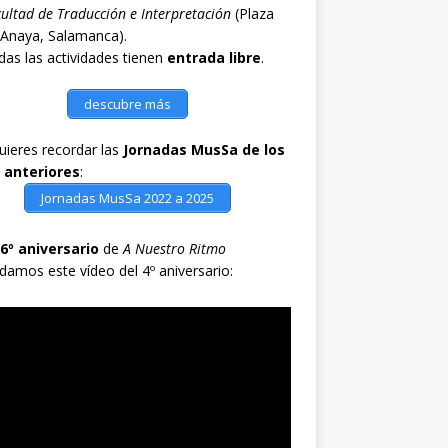
ultad de Traducción e Interpretación
(Plaza
 Anaya, Salamanca).
as las actividades tienen
entrada libre
.
descubre más
quieres recordar las
Jornadas MusSa de los
 anteriores
:
Jornadas MusSa 2022 a 2025
6º aniversario
de
A Nuestro Ritmo
damos este vídeo del 4º aniversario: