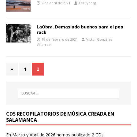
2 de abril de 2021
FerCyborg
LaObra. Demasiado buenos para el pop
rock
19 de febrero de 2021
Víctor González
Villarroel
«
1
2
CDS RECOPILATORIOS DE MÚSICA CREADA EN
SALAMANCA
En Marzo y Abril de 2026 hemos publicado 2 CDs