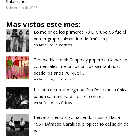
Salamanca
8 de enero de 2026
Más vistos este mes:
Lo mejor de los primeros 70
El Grupo 96 fue el
primer grupo salmantino de “música p...
en
Artículos
,
históricos
Terapia Nacional: Guapos y poperos a la par de
comerciales
Fueron los únicos salmantinos,
desde los años 70, que l...
en
Artículos
,
históricos
Historia de un supergrupo
Eva Rock fue la única
banda salmantina de los 70 con re...
en
Artículos
,
históricos
Hercar’s medio siglo haciendo música
Hacia
1957 Dámaso Carabias, propietario del salón de
ba...