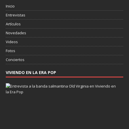
Inicio
Entrevistas
Artículos
Novedades
Videos
Fotos
Conciertos
VIVIENDO EN LA ERA POP
E
n
t
r
e
v
i
s
t