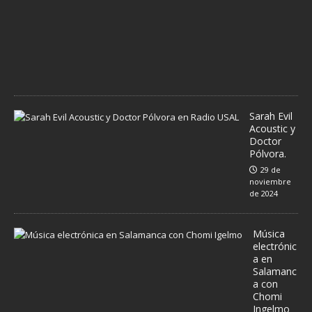
e
d
e
2
0
2
4
Sarah Evil
Acoustic y
Doctor
Pólvora.
29 de
noviembre
de 2024
Música
electrónic
a en
Salamanc
a con
Chomi
Ingelmo