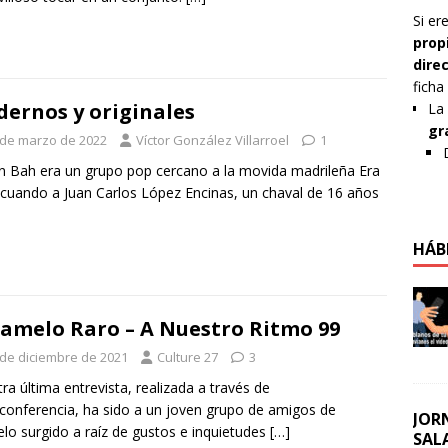
Si er
prop
dire
ficha
ernos y originales
La 
gr
 de marzo de 2022
Víctor González Villarroel
1
 Bah era un grupo pop cercano a la movida madrileña Era
cuando a Juan Carlos López Encinas, un chaval de 16 años
HÁB
amelo Raro – A Nuestro Ritmo 99
 de diciembre de 2021
Culture 27
3
ra última entrevista, realizada a través de
conferencia, ha sido a un joven grupo de amigos de
JOR
elo surgido a raíz de gustos e inquietudes
[…]
SAL