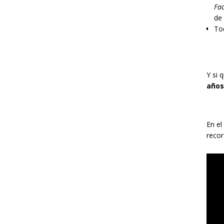
Fac
de
Tod
Y si 
años
En el
recor