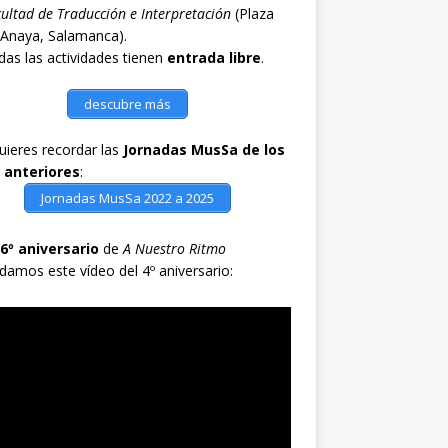
ultad de Traducción e Interpretación
(Plaza
 Anaya, Salamanca).
as las actividades tienen
entrada libre
.
descubre más
quieres recordar las
Jornadas MusSa de los
 anteriores
:
Jornadas MusSa 2022 a 2025
6º aniversario
de
A Nuestro Ritmo
damos este vídeo del 4º aniversario: