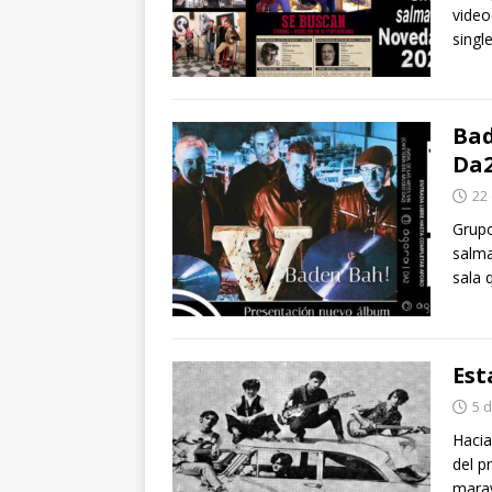
video
singl
Bad
Da
22
Grupo
salma
sala 
Est
5 
Hacia
del p
marav