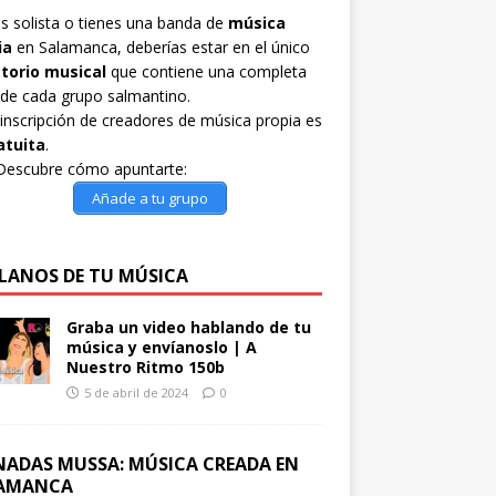
es solista o tienes una banda de
música
ia
en Salamanca, deberías estar en el único
ctorio musical
que contiene una completa
 de cada grupo salmantino.
inscripción de creadores de música propia es
atuita
.
Descubre cómo apuntarte:
Añade a tu grupo
LANOS DE TU MÚSICA
Graba un video hablando de tu
música y envíanoslo | A
Nuestro Ritmo 150b
5 de abril de 2024
0
NADAS MUSSA: MÚSICA CREADA EN
AMANCA