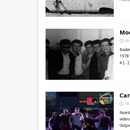
Mod
29
Baden
1978 
a
[…]
Car
18
Nuest
video
Guiju