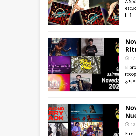
A Spo
escuc
[…]
Nov
Rit
17
El pr
recop
grupo
Nov
Nue
10
En el