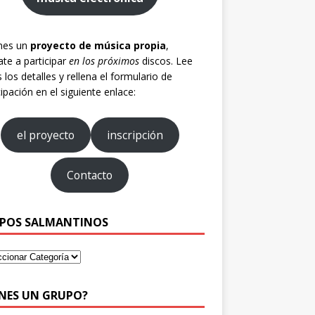
enes un
proyecto de música propia
,
te a participar
en los próximos
discos. Lee
 los detalles y rellena el formulario de
cipación en el siguiente enlace:
el proyecto
inscripción
Contacto
POS SALMANTINOS
ENES UN GRUPO?