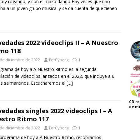
tify rogando, y con el mazo dando Hay veces que uno
ha a un joven grupo musical y se da cuenta de que tienen
edades 2022 videoclips II – A Nuestro
mo 118
 de diciembre de 2022
FerCyborg
1
ograma de hoy a A Nuestro Ritmo es la segunda
ilación de videoclips lanzados en el 2022, que incluye a 6
s salmantinos. Escucharemos el
[…]
CD re
de mú
edades singles 2022 videoclips I – A
stro Ritmo 117
 de diciembre de 2022
FerCyborg
1
 programa de hoy a A Nuestro Ritmo, recopilamos