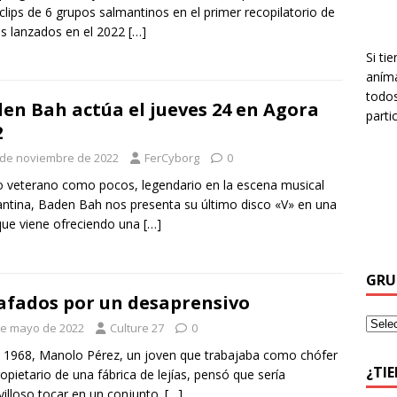
clips de 6 grupos salmantinos en el primer recopilatorio de
es lanzados en el 2022
[…]
Si ti
aníma
todos
en Bah actúa el jueves 24 en Agora
parti
2
 de noviembre de 2022
FerCyborg
0
 veterano como pocos, legendario en la escena musical
ntina, Baden Bah nos presenta su último disco «V» en una
que viene ofreciendo una
[…]
GRU
afados por un desaprensivo
de mayo de 2022
Culture 27
0
 1968, Manolo Pérez, un joven que trabajaba como chófer
¿TI
ropietario de una fábrica de lejías, pensó que sería
illoso tocar en un conjunto.
[…]