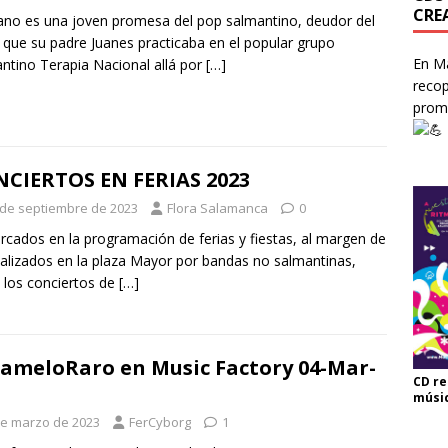
CRE
lano es una joven promesa del pop salmantino, deudor del
o que su padre Juanes practicaba en el popular grupo
En Ma
ntino Terapia Nacional allá por
[…]
recop
prom
CIERTOS EN FERIAS 2023
 de septiembre de 2023
Flora Salamanca
0
cados en la programación de ferias y fiestas, al margen de
ealizados en la plaza Mayor por bandas no salmantinas,
 los conciertos de
[…]
ameloRaro en Music Factory 04-Mar-
CD re
músi
de marzo de 2023
FerCyborg
1