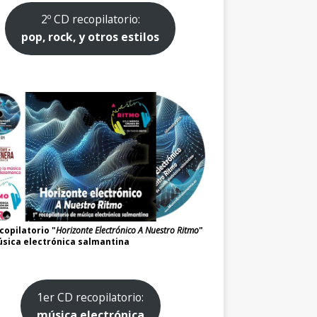
2º CD recopilatorio:
pop, rock, y otros estilos
copilatorio "
Horizonte Electrónico A Nuestro Ritmo
"
sica electrónica salmantina
1er CD recopilatorio:
música electrónica