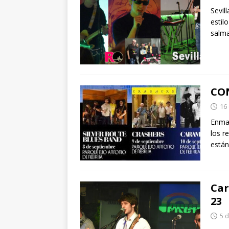
Sevil
estil
salma
CON
16
Enmar
los r
están
Car
23
5 