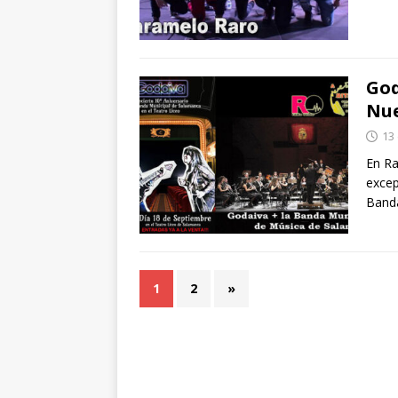
God
Nue
13
En Ra
excep
Banda
1
2
»