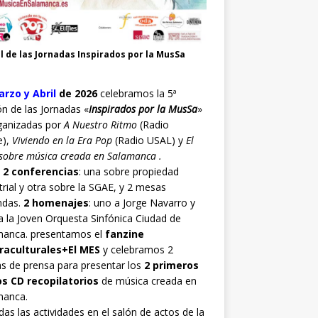
l de las Jornadas Inspirados por la MusSa
rzo y Abril
de 2026
celebramos la 5ª
ón de las Jornadas «
Inspirados por la MusSa
»
ganizadas por
A Nuestro Ritmo
(Radio
e),
Viviendo en la Era Pop
(Radio USAL) y
El
sobre música creada en Salamanca .
o
2 conferencias
: una sobre propiedad
trial y otra sobre la SGAE, y 2 mesas
ndas.
2 homenajes
: uno a Jorge Navarro y
a la Joven Orquesta Sinfónica Ciudad de
manca. presentamos el
fanzine
raculturales+El MES
y celebramos 2
s de prensa para presentar los
2 primeros
os CD recopilatorios
de música creada en
manca.
as las actividades en el salón de actos de la