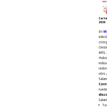
Carte
2026
En
Ma
edici
coor
Oest
MES, 
Hub
indus
redo
otro 
Sala
Cont
rueda
disc
Sala
Tod