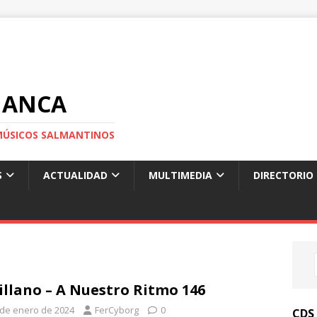
MANCA
S MÚSICOS SALMANTINOS
S
ACTUALIDAD
MULTIMEDIA
DIRECTORIO
illano – A Nuestro Ritmo 146
 de enero de 2024
FerCyborg
0
CDS