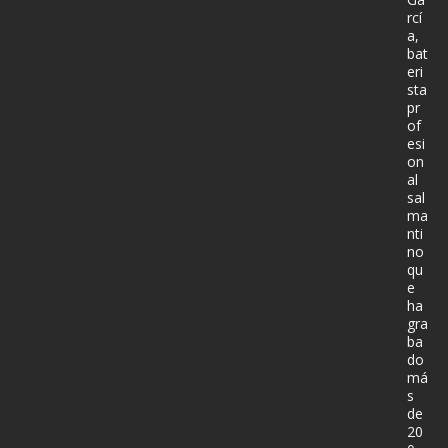
rcí
a,
bat
eri
sta
pr
of
esi
on
al
sal
ma
nti
no
qu
e
ha
gra
ba
do
má
s
de
20