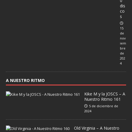
0
dis
co
s
15
de
nov
iem
bre
de
202
4
A NUESTRO RITMO
Kike M y la JOSCS – A
Nuestro Ritmo 161
5 de diciembre de
2024
Old Virginia – A Nuestro