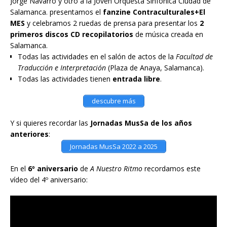
Jorge Navarro y otro a la Joven Orquesta Sinfónica Ciudad de
Salamanca. presentamos el
fanzine Contraculturales+El
MES
y celebramos 2 ruedas de prensa para presentar los
2
primeros discos CD recopilatorios
de música creada en
Salamanca.
Todas las actividades en el salón de actos de la
Facultad de
Traducción e Interpretación
(Plaza de Anaya, Salamanca).
Todas las actividades tienen
entrada libre
.
descubre más
Y si quieres recordar las
Jornadas MusSa de los años
anteriores
:
Jornadas MusSa 2022 a 2025
En el
6º aniversario
de
A Nuestro Ritmo
recordamos este
vídeo del 4º aniversario: