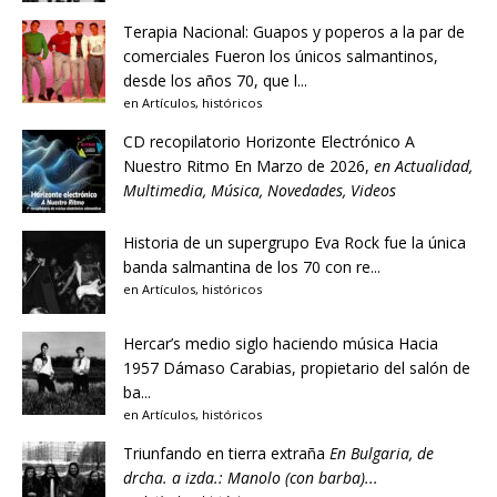
Terapia Nacional: Guapos y poperos a la par de
comerciales
Fueron los únicos salmantinos,
desde los años 70, que l...
en
Artículos
,
históricos
CD recopilatorio Horizonte Electrónico A
Nuestro Ritmo
En Marzo de 2026,
en
Actualidad
,
Multimedia
,
Música
,
Novedades
,
Videos
Historia de un supergrupo
Eva Rock fue la única
banda salmantina de los 70 con re...
en
Artículos
,
históricos
Hercar’s medio siglo haciendo música
Hacia
1957 Dámaso Carabias, propietario del salón de
ba...
en
Artículos
,
históricos
Triunfando en tierra extraña
En Bulgaria, de
drcha. a izda.: Manolo (con barba)...