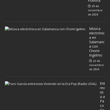
Pólvora.
29 de
noviembre
de 2024
Música
electrónic
a en
Salamanc
a con
Chomi
Ingelmo
22 de
noviembre
de 2024
Ent
rev
ist
a a
Pa
co
Ga