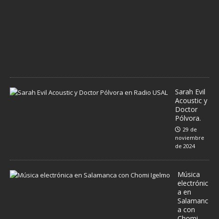
r
e
d
e
2
0
2
4
Sarah Evil
Acoustic y
Doctor
Pólvora.
29 de
noviembre
de 2024
Música
electrónic
a en
Salamanc
a con
Chomi