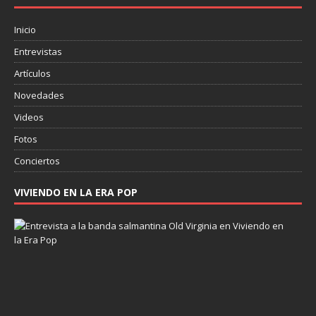
Inicio
Entrevistas
Artículos
Novedades
Videos
Fotos
Conciertos
VIVIENDO EN LA ERA POP
E
n
t
r
e
v
i
s