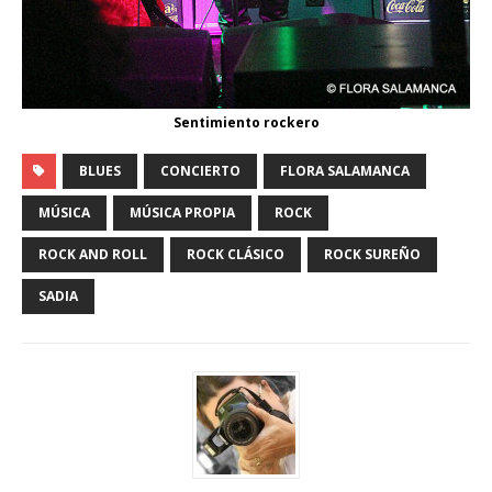
Sentimiento rockero
BLUES
CONCIERTO
FLORA SALAMANCA
MÚSICA
MÚSICA PROPIA
ROCK
ROCK AND ROLL
ROCK CLÁSICO
ROCK SUREÑO
SADIA