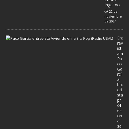
Ingelmo
22 de
noviembre
de 2024
Ent
rev
ist
a a
Pa
co
Ga
rcí
a,
bat
eri
sta
pr
of
esi
on
al
sal