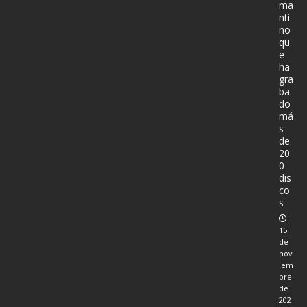
ma
nti
no
qu
e
ha
gra
ba
do
má
s
de
20
0
dis
co
s
15
de
nov
iem
bre
de
202