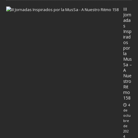
III
Jorn
ada
s
Insp
irad
os
por
la
Mus
Sa –
A
Nue
stro
Rit
mo
158
4
de
octu
bre
de
202
4