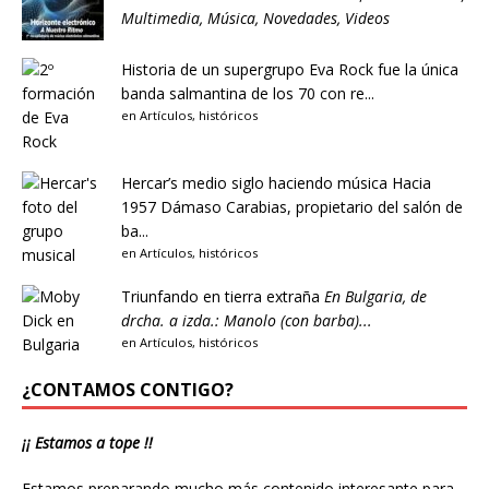
Multimedia
,
Música
,
Novedades
,
Videos
Historia de un supergrupo
Eva Rock fue la única
banda salmantina de los 70 con re...
en
Artículos
,
históricos
Hercar’s medio siglo haciendo música
Hacia
1957 Dámaso Carabias, propietario del salón de
ba...
en
Artículos
,
históricos
Triunfando en tierra extraña
En Bulgaria, de
drcha. a izda.: Manolo (con barba)...
en
Artículos
,
históricos
¿CONTAMOS CONTIGO?
¡¡ Estamos a tope !!
Estamos preparando mucho más contenido interesante para