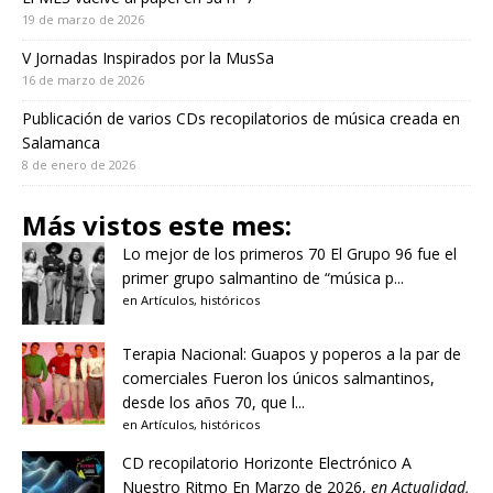
19 de marzo de 2026
V Jornadas Inspirados por la MusSa
16 de marzo de 2026
Publicación de varios CDs recopilatorios de música creada en
Salamanca
8 de enero de 2026
Más vistos este mes:
Lo mejor de los primeros 70
El Grupo 96 fue el
primer grupo salmantino de “música p...
en
Artículos
,
históricos
Terapia Nacional: Guapos y poperos a la par de
comerciales
Fueron los únicos salmantinos,
desde los años 70, que l...
en
Artículos
,
históricos
CD recopilatorio Horizonte Electrónico A
Nuestro Ritmo
En Marzo de 2026,
en
Actualidad
,