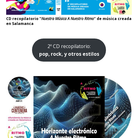
CD recopilatorio "
Nuestra Música A Nuestro Ritmo
" de música creada
en Salamanca
2º CD recopilatorio:
pop, rock, y otros estilos