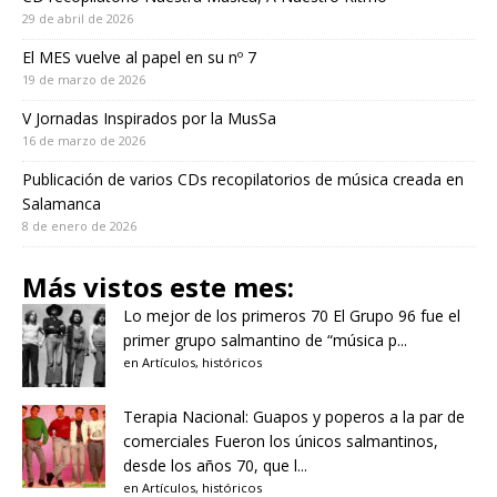
29 de abril de 2026
El MES vuelve al papel en su nº 7
19 de marzo de 2026
V Jornadas Inspirados por la MusSa
16 de marzo de 2026
Publicación de varios CDs recopilatorios de música creada en
Salamanca
8 de enero de 2026
Más vistos este mes:
Lo mejor de los primeros 70
El Grupo 96 fue el
primer grupo salmantino de “música p...
en
Artículos
,
históricos
Terapia Nacional: Guapos y poperos a la par de
comerciales
Fueron los únicos salmantinos,
desde los años 70, que l...
en
Artículos
,
históricos