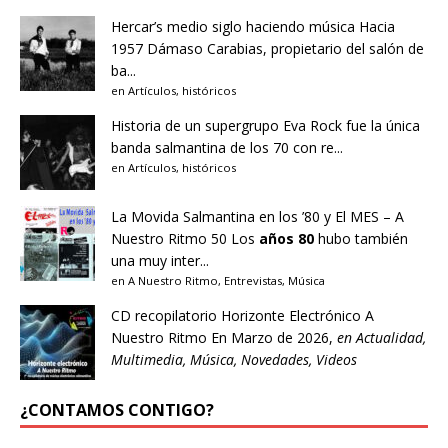
Hercar’s medio siglo haciendo música
Hacia
1957 Dámaso Carabias, propietario del salón de
ba...
en
Artículos
,
históricos
Historia de un supergrupo
Eva Rock fue la única
banda salmantina de los 70 con re...
en
Artículos
,
históricos
La Movida Salmantina en los ’80 y El MES – A
Nuestro Ritmo 50
Los
años 80
hubo también
una muy inter...
en
A Nuestro Ritmo
,
Entrevistas
,
Música
CD recopilatorio Horizonte Electrónico A
Nuestro Ritmo
En Marzo de 2026,
en
Actualidad
,
Multimedia
,
Música
,
Novedades
,
Videos
¿CONTAMOS CONTIGO?