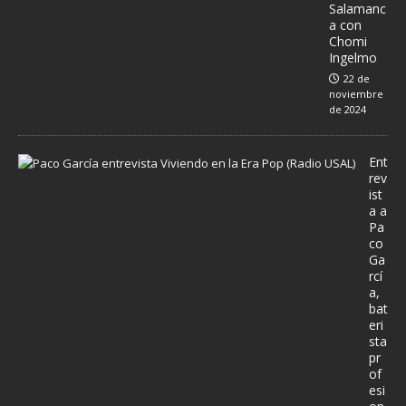
Salamanc
a con
Chomi
Ingelmo
22 de
noviembre
de 2024
Ent
rev
ist
a a
Pa
co
Ga
rcí
a,
bat
eri
sta
pr
of
esi